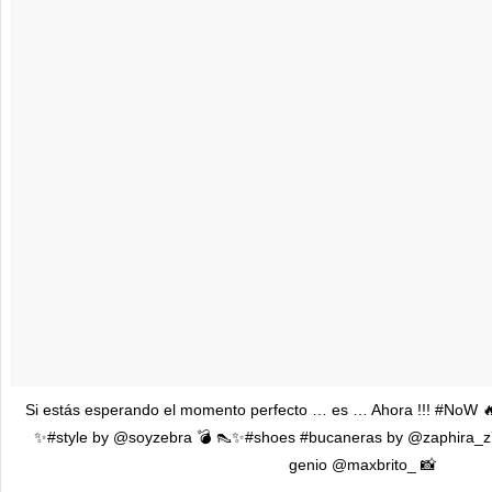
Si estás esperando el momento perfecto … es … Ahora !!! #NoW 
✨#style by @soyzebra 💣 👠✨#shoes #bucaneras by @zaphira_z7
genio @maxbrito_ 📸