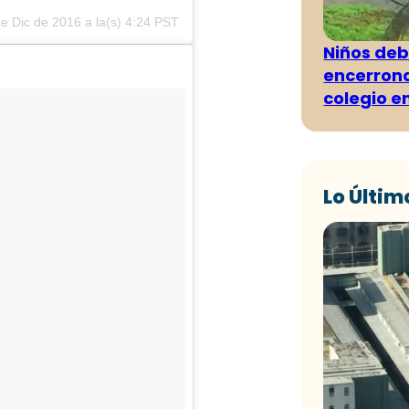
e Dic de 2016 a la(s) 4:24 PST
Niños deb
encerrona
colegio e
Lo Últim