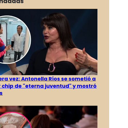
ndadas
era vez: Antonella Ríos se sometió a
r chip de "eterna juventud" y mostró
s