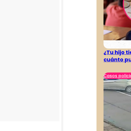
¿Tu hijo 
cuánto pu
Casos polici