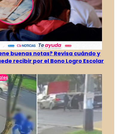
tiene buenas notas? Revisa cuándo y
ede recibir por el Bono Logro Escolar
ales