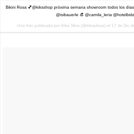
Bikini Rosa 💕@kiksshop próxima semana showroom todos los días 
@isibauerle 👒 @camila_leria @hotelbid
Una foto publicada por Kika Silva (@kikasilvas) el 17 de Dic 