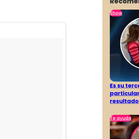
Recome
Show
Es su terc
particula
resultado
Te ayuda