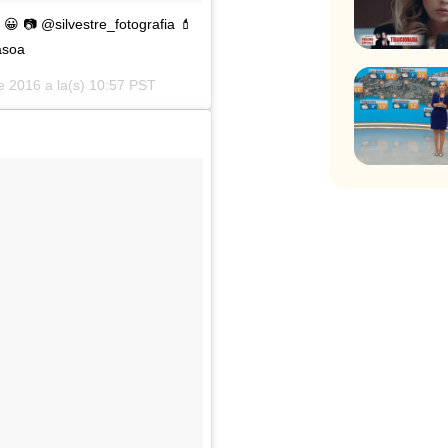
 📷 @silvestre_fotografia 💄
asoa
de 2016 a la(s) 10:57 PST