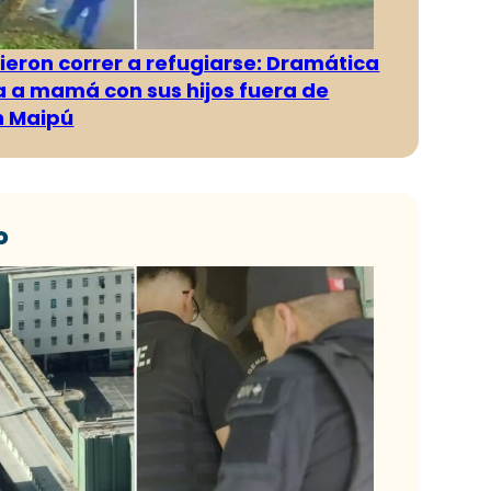
ieron correr a refugiarse: Dramática
 a mamá con sus hijos fuera de
n Maipú
o