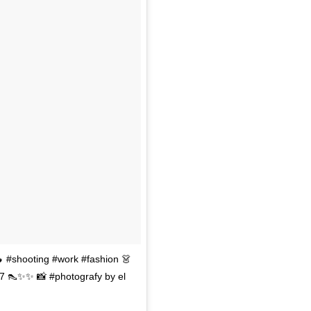
 #shooting #work #fashion 👗
 👠✨✨ 📸 #photografy by el