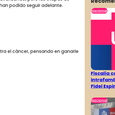
Recome
 han podido seguir adelante.
Nacional
tra el cáncer, pensando en ganarle
Fiscalía 
intrafami
Fidel Esp
Nacional