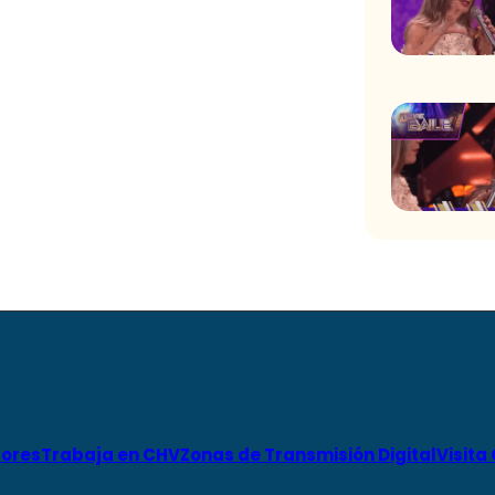
ores
Trabaja en CHV
Zonas de Transmisión Digital
Visita