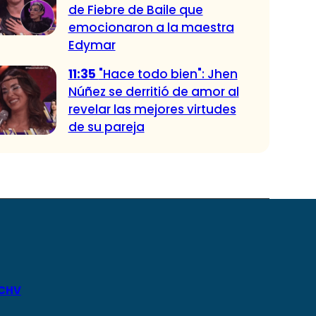
de Fiebre de Baile que
emocionaron a la maestra
Edymar
11:35
"Hace todo bien": Jhen
Núñez se derritió de amor al
revelar las mejores virtudes
de su pareja
 CHV