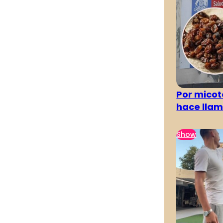
Por micot
hace llam
Show