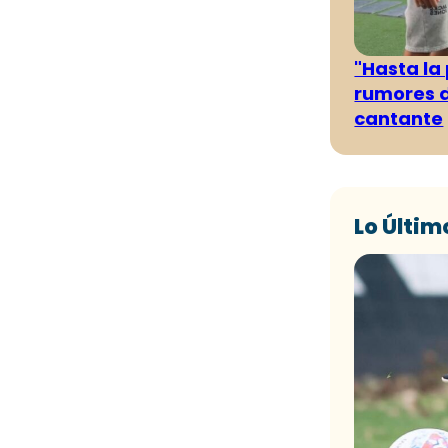
"Hasta la
rumores d
cantante
Lo Últim