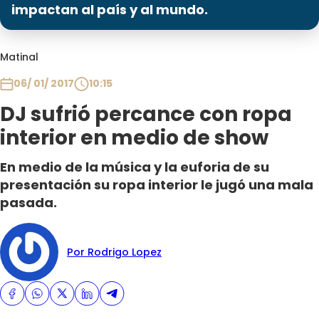
Programas
impactan al país y al mundo.
Club De La Comedia
Matinal
Contigo en Directo
Plan Perfecto
06/ 01/ 2017
10:15
El Tiempo
DJ sufrió percance con ropa
Sabingo
interior en medio de show
Todos Los Programas
En medio de la música y la euforia de su
presentación su ropa interior le jugó una mala
pasada.
Por Rodrigo Lopez