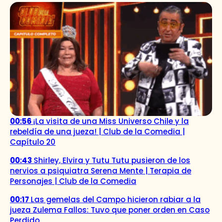
00:56
¡La visita de una Miss Universo Chile y la
rebeldía de una jueza! | Club de la Comedia |
Capítulo 20
00:43
Shirley, Elvira y Tutu Tutu pusieron de los
nervios a psiquiatra Serena Mente | Terapia de
Personajes | Club de la Comedia
00:17
Las gemelas del Campo hicieron rabiar a la
jueza Zulema Fallos: Tuvo que poner orden en Caso
Perdido