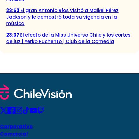
23:53
El gran Antonio Ríos visitó a Maikel Pérez
Jackson y le demostró toda su vigencia en la
música
23:37
El efecto de la Miss Universo Chile y los cortes
de luz | Yerko Puchento | Club de la Comedia
Corporativo
Comercial