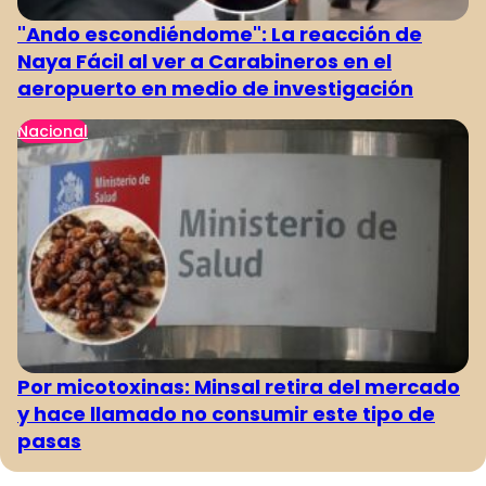
"Ando escondiéndome": La reacción de
Naya Fácil al ver a Carabineros en el
aeropuerto en medio de investigación
Nacional
Por micotoxinas: Minsal retira del mercado
y hace llamado no consumir este tipo de
pasas