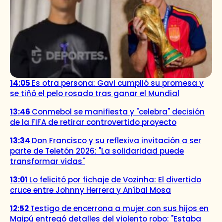
14:05
Es otra persona: Gavi cumplió su promesa y
se tiñó el pelo rosado tras ganar el Mundial
13:46
Conmebol se manifiesta y "celebra" decisión
de la FIFA de retirar controvertido proyecto
13:34
Don Francisco y su reflexiva invitación a ser
parte de Teletón 2026: "La solidaridad puede
transformar vidas"
13:01
Lo felicitó por fichaje de Vozinha: El divertido
cruce entre Johnny Herrera y Aníbal Mosa
12:52
Testigo de encerrona a mujer con sus hijos en
Maipú entregó detalles del violento robo: "Estaba