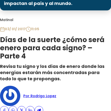
Programas
impactan al país y al mundo.
Club De La Comedia
Matinal
Contigo en Directo
Plan Perfecto
03/ 01/ 2017
11:05
El Tiempo
Días de la suerte ¿cómo será
Sabingo
enero para cada signo? –
Todos Los Programas
Parte 4
Revisa tu signo y los días de enero donde las
energías estarán más concentradas para
todo lo que te propongas.
Por Rodrigo Lopez