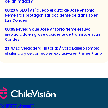
del animador?
00:23
VIDEO | Así quedó el auto de José Antonio
Neme tras protagonizar accidente de tránsito en
Las Condes
00:05
Revelan que José Antonio Neme estuvo
involucrado en grave accidente de tránsito en Las
Condes
23:47
La Verdadera Historia: Álvaro Ballero rompió
el silencio y se confesó en exclusiva en Primer Plano