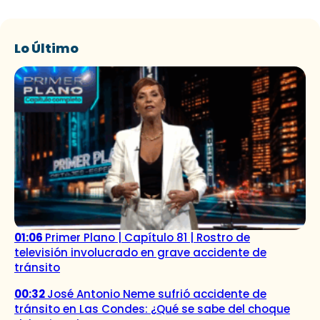
Lo Último
01:06
Primer Plano | Capítulo 81 | Rostro de
televisión involucrado en grave accidente de
tránsito
00:32
José Antonio Neme sufrió accidente de
tránsito en Las Condes: ¿Qué se sabe del choque