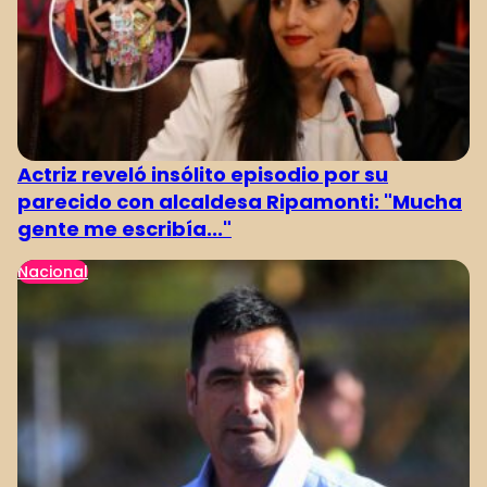
Actriz reveló insólito episodio por su
parecido con alcaldesa Ripamonti: "Mucha
gente me escribía..."
Nacional