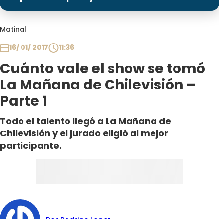
Programas
Club De La Comedia
Matinal
Contigo en Directo
16/ 01/ 2017
11:36
Plan Perfecto
Cuánto vale el show se tomó
El Tiempo
La Mañana de Chilevisión –
Sabingo
Parte 1
Todos Los Programas
Todo el talento llegó a La Mañana de
Chilevisión y el jurado eligió al mejor
participante.