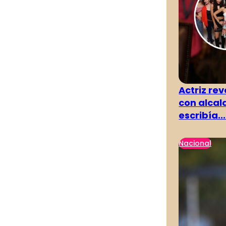
Actriz rev
con alcal
escribía...
Nacional