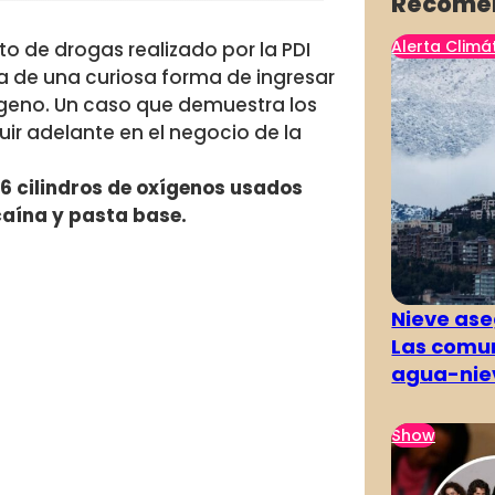
Recome
Alerta Climá
o de drogas realizado por la
PDI
ba de una curiosa forma de ingresar
xígeno. Un caso que demuestra los
ir adelante en el negocio de la
6 cilindros de oxígenos usados
caína y pasta base.
Nieve ase
Las comun
agua-nie
Show