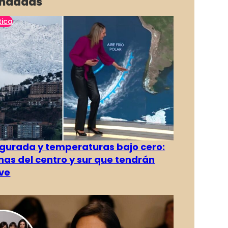
ndadas
tica
gurada y temperaturas bajo cero:
as del centro y sur que tendrán
ve