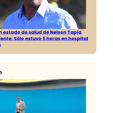
n estado de salud de Nelson Tapia
dente: Sólo estuvo 5 horas en hospital
s
o