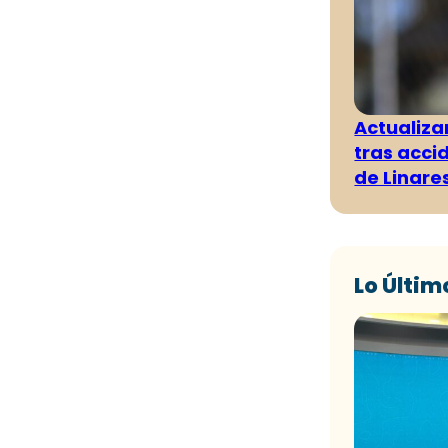
Actualiza
tras acci
de Linare
Lo Últim