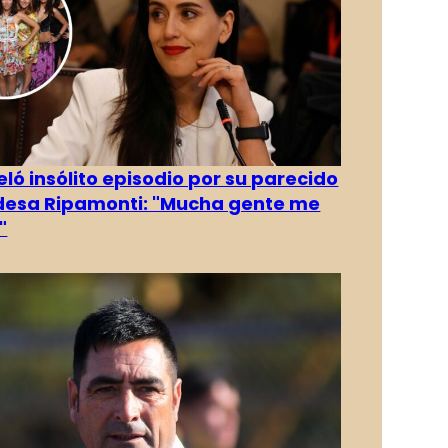
eló insólito episodio por su parecido
desa Ripamonti: "Mucha gente me
"