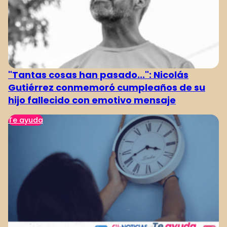
"Tantas cosas han pasado...": Nicolás
Gutiérrez conmemoró cumpleaños de su
hijo fallecido con emotivo mensaje
Te ayuda