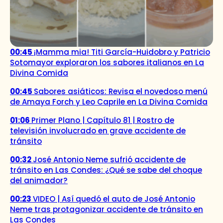
00:45
¡Mamma mia! Titi García-Huidobro y Patricio
Sotomayor exploraron los sabores italianos en La
Divina Comida
00:45
Sabores asiáticos: Revisa el novedoso menú
de Amaya Forch y Leo Caprile en La Divina Comida
01:06
Primer Plano | Capítulo 81 | Rostro de
televisión involucrado en grave accidente de
tránsito
00:32
José Antonio Neme sufrió accidente de
tránsito en Las Condes: ¿Qué se sabe del choque
del animador?
00:23
VIDEO | Así quedó el auto de José Antonio
Neme tras protagonizar accidente de tránsito en
Las Condes