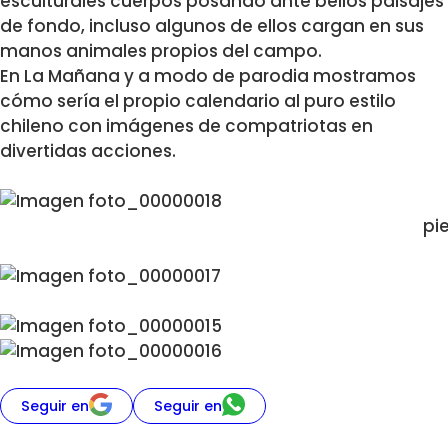
esculturales cuerpos posando ante bellos paisajes
de fondo, incluso algunos de ellos cargan en sus
manos animales propios del campo.
En La Mañana y a modo de parodia mostramos
cómo sería el propio calendario al puro estilo
chileno con imágenes de compatriotas en
divertidas acciones.
pi
Seguir en
Seguir en