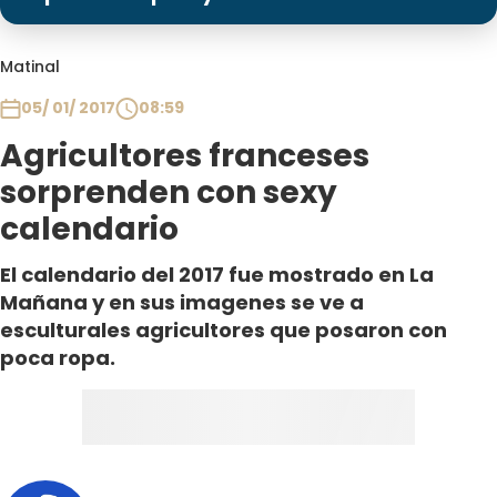
Programas
Club De La Comedia
Matinal
Contigo en Directo
05/ 01/ 2017
08:59
Plan Perfecto
Agricultores franceses
El Tiempo
sorprenden con sexy
Sabingo
calendario
Todos Los Programas
El calendario del 2017 fue mostrado en La
Mañana y en sus imagenes se ve a
esculturales agricultores que posaron con
poca ropa.