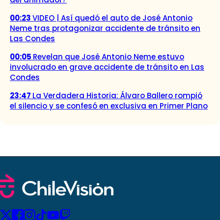
00:23
VIDEO | Así quedó el auto de José Antonio
Neme tras protagonizar accidente de tránsito en
Las Condes
00:05
Revelan que José Antonio Neme estuvo
involucrado en grave accidente de tránsito en Las
Condes
23:47
La Verdadera Historia: Álvaro Ballero rompió
el silencio y se confesó en exclusiva en Primer Plano