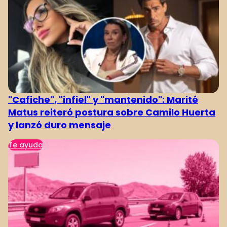
"Cafiche", "infiel" y "mantenido": Marité
Matus reiteró postura sobre Camilo Huerta
y lanzó duro mensaje
Te ayuda