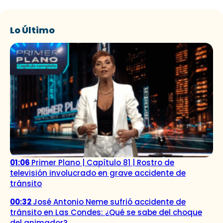
Lo Último
01:06
Primer Plano | Capítulo 81 | Rostro de
televisión involucrado en grave accidente de
tránsito
00:32
José Antonio Neme sufrió accidente de
tránsito en Las Condes: ¿Qué se sabe del choque
del animador?