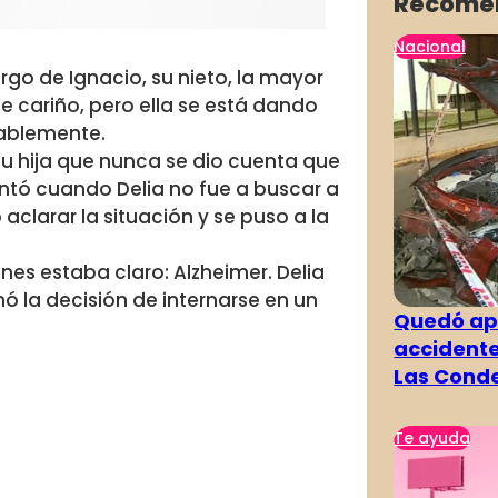
Recome
Nacional
rgo de Ignacio, su nieto, la mayor
de cariño, pero ella se está dando
ablemente.
su hija que nunca se dio cuenta que
tó cuando Delia no fue a buscar a
clarar la situación y se puso a la
es estaba claro: Alzheimer. Delia
mó la decisión de internarse en un
Quedó ape
accidente
Las Cond
Te ayuda