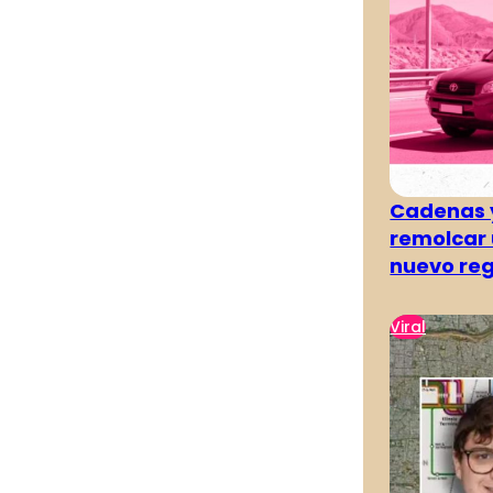
Cadenas y
remolcar 
nuevo re
Viral