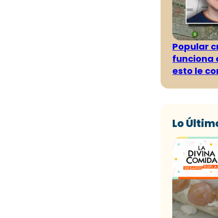
Popular 
funciona e
esto le c
Lo Últim