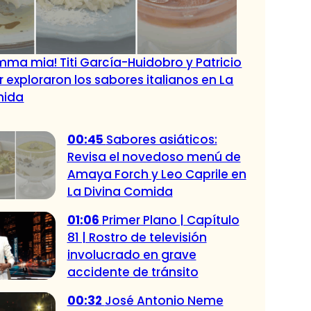
ma mia! Titi García-Huidobro y Patricio
exploraron los sabores italianos en La
mida
00:45
Sabores asiáticos:
Revisa el novedoso menú de
Amaya Forch y Leo Caprile en
La Divina Comida
01:06
Primer Plano | Capítulo
81 | Rostro de televisión
involucrado en grave
accidente de tránsito
00:32
José Antonio Neme