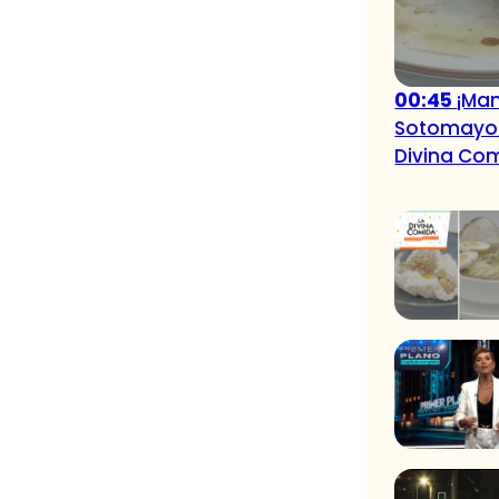
00:45
¡Mam
Sotomayor 
Divina Co