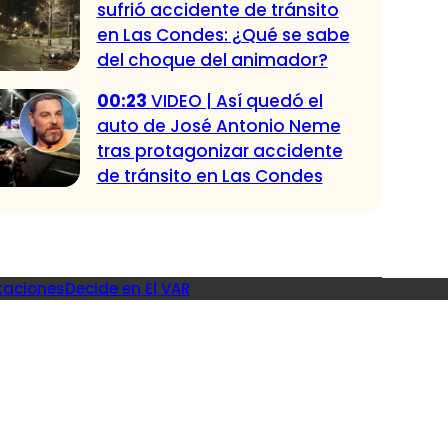
sufrió accidente de tránsito
en Las Condes: ¿Qué se sabe
del choque del animador?
00:23
VIDEO | Así quedó el
auto de José Antonio Neme
tras protagonizar accidente
de tránsito en Las Condes
taciones
Decide en El VAR
ndadas
le