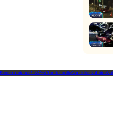
Presentaciones
El VAR-After del baile
Capitulos
Noticias
Vo
Recome
iones
Fiebre de Bai