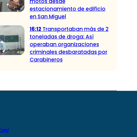
motos desde
estacionamiento de edificio
en San Miguel
16:12
Transportaban más de 2
toneladas de droga: Así
operaban organizaciones
criminales desbaratadas por
Carabineros
 CHV