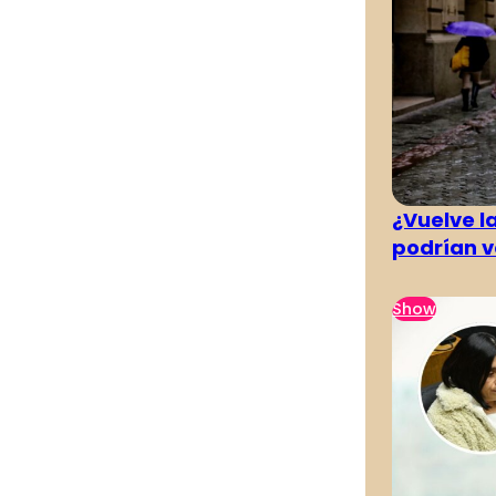
¿Vuelve la
podrían v
Show