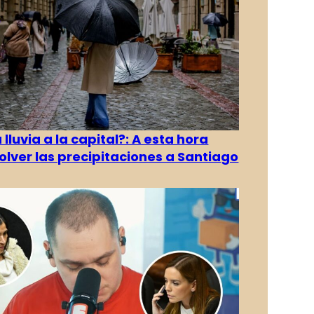
 lluvia a la capital?: A esta hora
olver las precipitaciones a Santiago