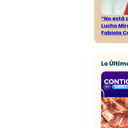
“No está 
Lucho Mir
Fabiola C
Lo Últim