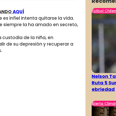
Recome
Fútbol Chile
NANDO
AQUÍ
s infiel intenta quitarse la vida.
e siempre la ha amado en secreto,
 custodia de la niña, en
lir de su depresión y recuperar a
.
Nelson Ta
Ruta 5 Su
ebriedad
Alerta Climá