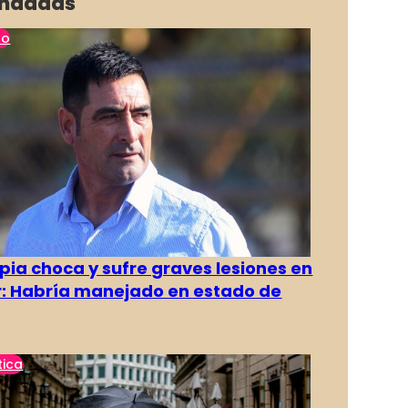
ndadas
no
pia choca y sufre graves lesiones en
r: Habría manejado en estado de
tica