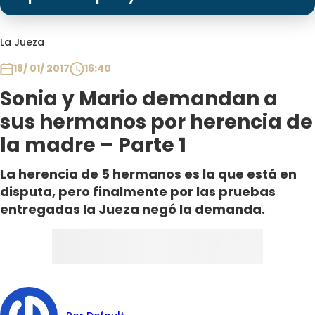
Programas
Club De La Comedia
La Jueza
Contigo en Directo
18/ 01/ 2017
16:40
Plan Perfecto
Sonia y Mario demandan a
El Tiempo
sus hermanos por herencia de
Sabingo
la madre – Parte 1
Todos Los Programas
La herencia de 5 hermanos es la que está en
disputa, pero finalmente por las pruebas
entregadas la Jueza negó la demanda.