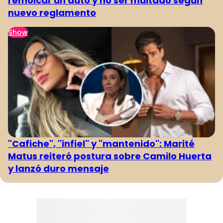
remolcar un auto y no ser multado según
nuevo reglamento
Show
"Cafiche", "infiel" y "mantenido": Marité
Matus reiteró postura sobre Camilo Huerta
y lanzó duro mensaje