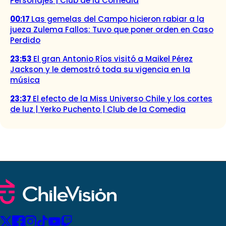
Personajes | Club de la Comedia
00:17
Las gemelas del Campo hicieron rabiar a la
jueza Zulema Fallos: Tuvo que poner orden en Caso
Perdido
23:53
El gran Antonio Ríos visitó a Maikel Pérez
Jackson y le demostró toda su vigencia en la
música
23:37
El efecto de la Miss Universo Chile y los cortes
de luz | Yerko Puchento | Club de la Comedia