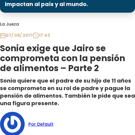
Programas
impactan al país y al mundo.
Club De La Comedia
La Jueza
Contigo en Directo
Plan Perfecto
07/ 06/ 2017
17:43
El Tiempo
Sonia exige que Jairo se
Sabingo
comprometa con la pensión
Todos Los Programas
de alimentos – Parte 2
Sonia quiere que el padre de su hijo de 11 años
se comprometa en su rol de padre y pague la
pensión de alimentos. También le pide que sea
una figura presente.
Por Default