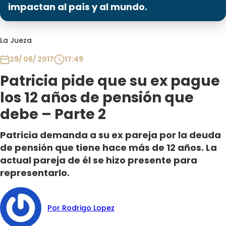
Programas
impactan al país y al mundo.
Club De La Comedia
La Jueza
Contigo en Directo
Plan Perfecto
29/ 06/ 2017
17:49
El Tiempo
Patricia pide que su ex pague
Sabingo
los 12 años de pensión que
Todos Los Programas
debe – Parte 2
Patricia demanda a su ex pareja por la deuda
de pensión que tiene hace más de 12 años. La
actual pareja de él se hizo presente para
representarlo.
Por Rodrigo Lopez