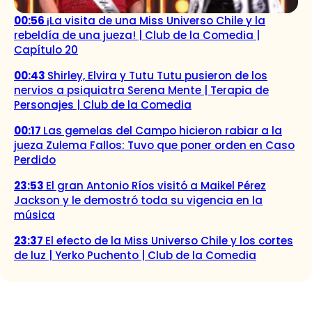
00:56
¡La visita de una Miss Universo Chile y la
rebeldía de una jueza! | Club de la Comedia |
Capítulo 20
00:43
Shirley, Elvira y Tutu Tutu pusieron de los
nervios a psiquiatra Serena Mente | Terapia de
Personajes | Club de la Comedia
00:17
Las gemelas del Campo hicieron rabiar a la
jueza Zulema Fallos: Tuvo que poner orden en Caso
Perdido
23:53
El gran Antonio Ríos visitó a Maikel Pérez
Jackson y le demostró toda su vigencia en la
música
23:37
El efecto de la Miss Universo Chile y los cortes
de luz | Yerko Puchento | Club de la Comedia