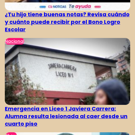
¿Tu hijo tiene buenas notas? Revisa cuándo
y cuánto puede recibir por el Bono Logro
Escolar
Nacional
Emergencia en Liceo 1 Javiera Carrera:
Alumna resulta lesionada al caer desde un
cuarto piso