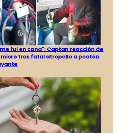
 me fui en cana": Captan reacción de
 micro tras fatal atropello a peatón
ayante