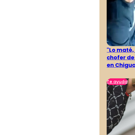
"Lo maté,
chofer de
en Chigu
Te ayuda