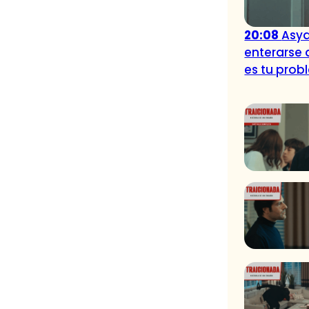
20:08
Asya
enterarse 
es tu prob