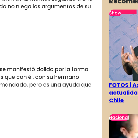
Recome
do no niega los argumentos de su
Show
e se manifestó dolido por la forma
 que con él, con su hermano
FOTOS | As
 demandado, pero es una ayuda que
actualida
Chile
Nacional