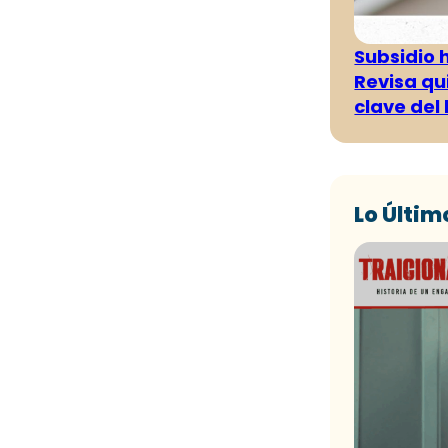
Subsidio 
Revisa qu
clave del
Lo Últim