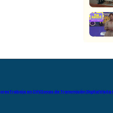
ores
Trabaja en CHV
Zonas de Transmisión Digital
Visita