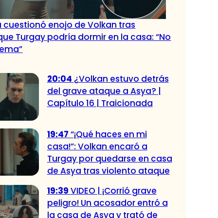
 cuestionó enojo de Volkan tras
que Turgay podría dormir en la casa: “No
lema”
20:04
¿Volkan estuvo detrás
del grave ataque a Asya? |
Capítulo 16 | Traicionada
19:47
“¡Qué haces en mi
casa!”: Volkan encaró a
Turgay por quedarse en casa
de Asya tras violento ataque
19:39
VIDEO | ¡Corrió grave
peligro! Un acosador entró a
la casa de Asya y trató de