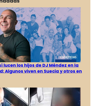
ndadas
í lucen los hijos de DJ Méndez en la
d: Algunos viven en Suecia y otros en