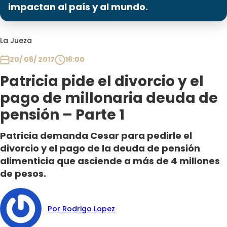
Programas
impactan al país y al mundo.
Club De La Comedia
La Jueza
Contigo en Directo
Plan Perfecto
20/ 06/ 2017
16:00
El Tiempo
Patricia pide el divorcio y el
Sabingo
pago de millonaria deuda de
Todos Los Programas
pensión – Parte 1
Patricia demanda Cesar para pedirle el
divorcio y el pago de la deuda de pensión
alimenticia que asciende a más de 4 millones
de pesos.
Por Rodrigo Lopez