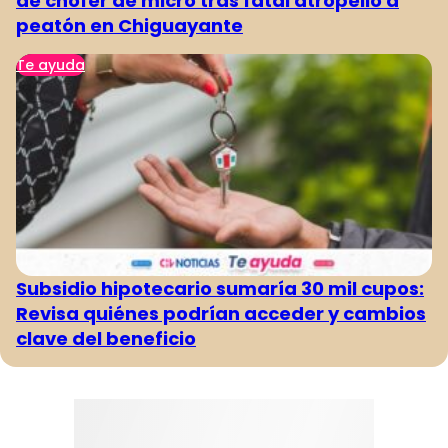
de chofer de micro tras fatal atropello a
peatón en Chiguayante
Te ayuda
Subsidio hipotecario sumaría 30 mil cupos:
Revisa quiénes podrían acceder y cambios
clave del beneficio