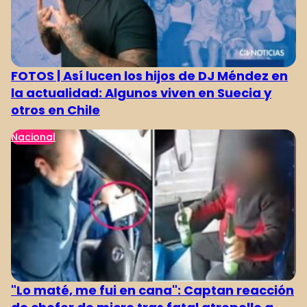
FOTOS | Así lucen los hijos de DJ Méndez en
la actualidad: Algunos viven en Suecia y
otros en Chile
Nacional
"Lo maté, me fui en cana": Captan reacción