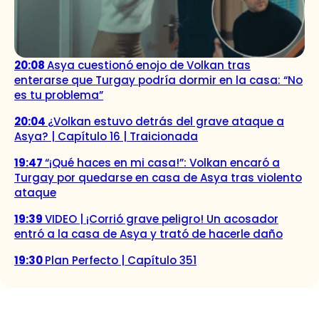
20:08
Asya cuestionó enojo de Volkan tras
enterarse que Turgay podría dormir en la casa: “No
es tu problema”
20:04
¿Volkan estuvo detrás del grave ataque a
Asya? | Capítulo 16 | Traicionada
19:47
“¡Qué haces en mi casa!”: Volkan encaró a
Turgay por quedarse en casa de Asya tras violento
ataque
19:39
VIDEO | ¡Corrió grave peligro! Un acosador
entró a la casa de Asya y trató de hacerle daño
19:30
Plan Perfecto | Capítulo 351