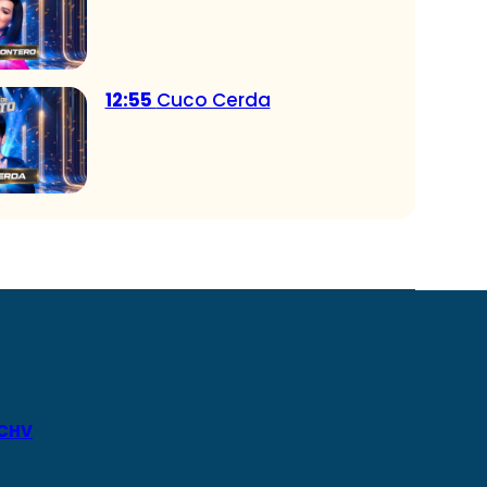
12:55
Cuco Cerda
 CHV