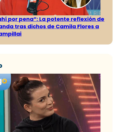
ahí por pena”: La potente reflexión de
anda tras dichos de Camila Flores a
ampillai
o