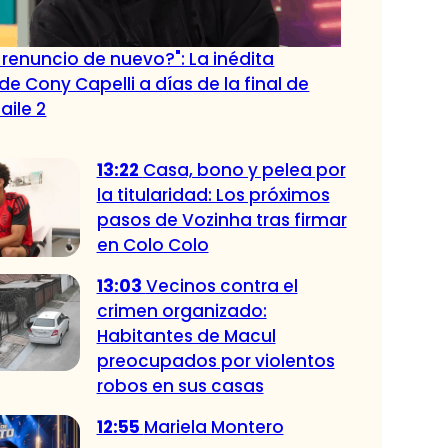
i renuncio de nuevo?": La inédita
de Cony Capelli a días de la final de
aile 2
13:22
Casa, bono y pelea por
la titularidad: Los próximos
pasos de Vozinha tras firmar
en Colo Colo
13:03
Vecinos contra el
crimen organizado:
Habitantes de Macul
preocupados por violentos
robos en sus casas
12:55
Mariela Montero