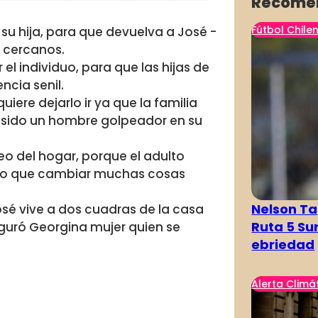
Recome
Fútbol Chile
su hija, para que devuelva a José -
s cercanos.
el individuo, para que las hijas de
ncia senil.
uiere dejarlo ir ya que la familia
 asido un hombre golpeador en su
o del hogar, porque el adulto
ido que cambiar muchas cosas
Nelson Ta
osé vive a dos cuadras de la casa
Ruta 5 Su
eguró Georgina mujer quien se
ebriedad
Alerta Climá