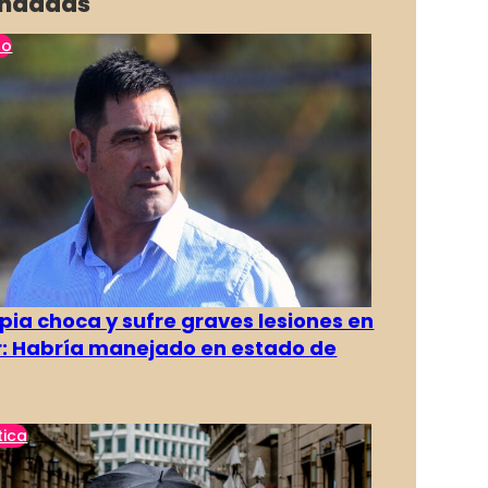
ndadas
no
pia choca y sufre graves lesiones en
r: Habría manejado en estado de
tica