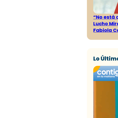
“No está 
Lucho Mir
Fabiola C
Lo Últim