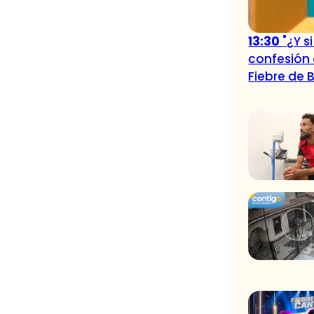
13:30
"¿Y s
confesión 
Fiebre de B