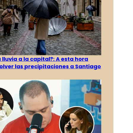
 lluvia a la capital?: A esta hora
olver las precipitaciones a Santiago