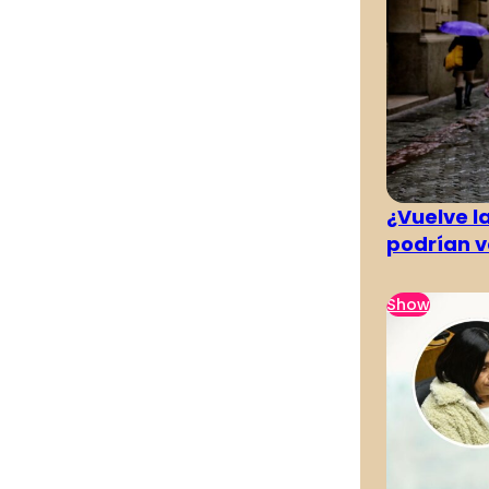
¿Vuelve la
podrían v
Show