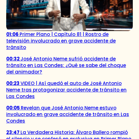
01:06
Primer Plano | Capítulo 81 | Rostro de
televisión involucrado en grave accidente de
tránsito
00:32
José Antonio Neme sufrió accidente de
tránsito en Las Condes: ¿Qué se sabe del choque
del animador?
00:23
VIDEO | Así quedó el auto de José Antonio
Neme tras protagonizar accidente de tránsito en
Las Condes
00:05
Revelan que José Antonio Neme estuvo
involucrado en grave accidente de tránsito en Las
Condes
23:47
La Verdadera Historia: Álvaro Ballero rompió
el silencio y se confesó en exclusiva en Primer Plano