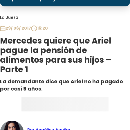
Programas
Club De La Comedia
La Jueza
Contigo en Directo
29/ 06/ 2017
16:20
Plan Perfecto
Mercedes quiere que Ariel
El Tiempo
pague la pensión de
Sabingo
alimentos para sus hijos –
Todos Los Programas
Parte 1
La demandante dice que Ariel no ha pagado
por casi 9 años.
Por Angélica Aguilar