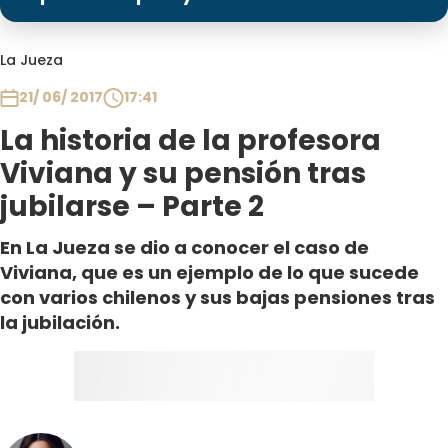
Programas
Club De La Comedia
La Jueza
Contigo en Directo
21/ 06/ 2017
17:41
Plan Perfecto
La historia de la profesora
El Tiempo
Viviana y su pensión tras
Sabingo
jubilarse – Parte 2
Todos Los Programas
En La Jueza se dio a conocer el caso de
Viviana, que es un ejemplo de lo que sucede
con varios chilenos y sus bajas pensiones tras
la jubilación.