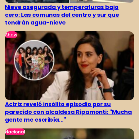
Nieve asegurada y temperaturas bajo
cero: Las comunas del centro y sur que
tendrán agua-nieve
Show
Actriz reveló insólito episodio por su
parecido con alcaldesa Ripamonti: "Mucha
gente me escribía..."
Nacional