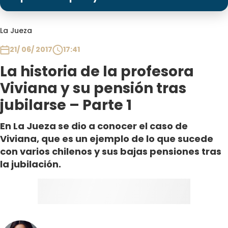
Programas
Club De La Comedia
La Jueza
Contigo en Directo
21/ 06/ 2017
17:41
Plan Perfecto
La historia de la profesora
El Tiempo
Viviana y su pensión tras
Sabingo
jubilarse – Parte 1
Todos Los Programas
En La Jueza se dio a conocer el caso de
Viviana, que es un ejemplo de lo que sucede
con varios chilenos y sus bajas pensiones tras
la jubilación.