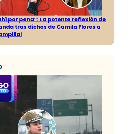
ahí por pena”: La potente reflexión de
anda tras dichos de Camila Flores a
ampillai
o