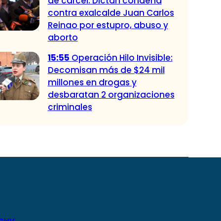
de cárcel: Dictan condena
contra exalcalde Juan Carlos
Reinao por estupro, abuso y
aborto
15:55
Operación Hilo Invisible:
Decomisan más de $24 mil
millones en drogas y
desbaratan 2 organizaciones
criminales