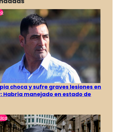
ndadas
no
pia choca y sufre graves lesiones en
r: Habría manejado en estado de
tica