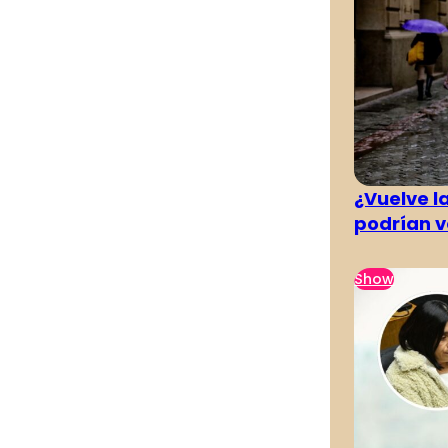
¿Vuelve la
podrían v
Show