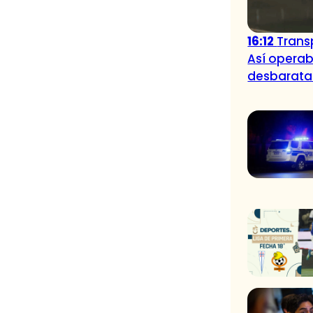
16:12
Trans
Así operab
desbarata