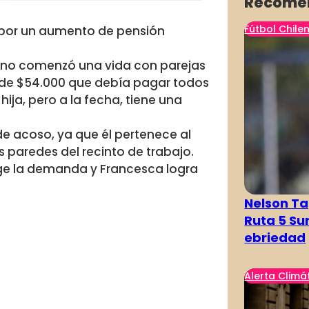
Recome
Fútbol Chile
 por un aumento de pensión
uno comenzó una vida con parejas
lor de $54.000 que debía pagar todos
ija, pero a la fecha, tiene una
e acoso, ya que él pertenece al
 paredes del recinto de trabajo.
ge la demanda y Francesca logra
Nelson Ta
Ruta 5 Su
ebriedad
Alerta Climá