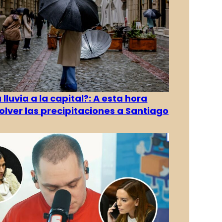
 lluvia a la capital?: A esta hora
olver las precipitaciones a Santiago