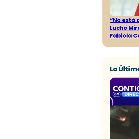
“No está 
Lucho Mir
Fabiola C
Lo Últim