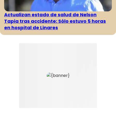
Actualizan estado de salud de Nelson
Tapia tras accidente: Sólo estuvo 5 horas
en hospital de Linares