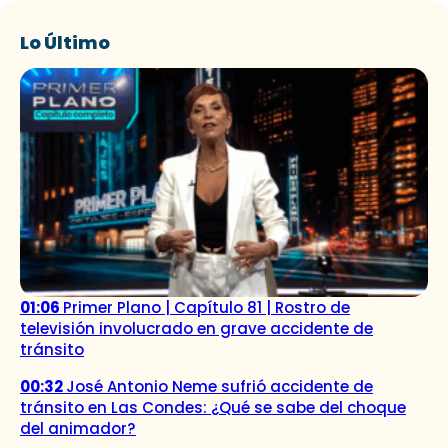
Lo Último
01:06
Primer Plano | Capítulo 81 | Rostro de
televisión involucrado en grave accidente de
tránsito
00:32
José Antonio Neme sufrió accidente de
tránsito en Las Condes: ¿Qué se sabe del choque
del animador?