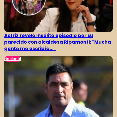
Actriz reveló insólito episodio por su
parecido con alcaldesa Ripamonti: "Mucha
gente me escribía..."
Nacional