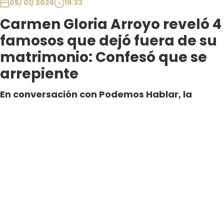
05/ 01/ 2026
19:33
Carmen Gloria Arroyo reveló 4
famosos que dejó fuera de su
matrimonio: Confesó que se
arrepiente
En conversación con Podemos Hablar, la
abogada confesó que algunos rostros del
espectáculo fueron marginados por un criterio
especial.
Por Cristóbal Galleguillos
Periodista Digital