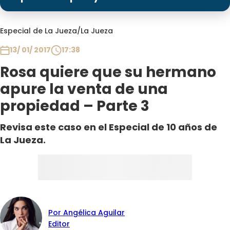
Programas
Club De La Comedia
Especial de La Jueza
/
La Jueza
Contigo en Directo
13/ 01/ 2017
17:38
Plan Perfecto
Rosa quiere que su hermano
El Tiempo
apure la venta de una
Sabingo
propiedad – Parte 3
Todos Los Programas
Revisa este caso en el Especial de 10 años de
La Jueza.
Por Angélica Aguilar
Editor