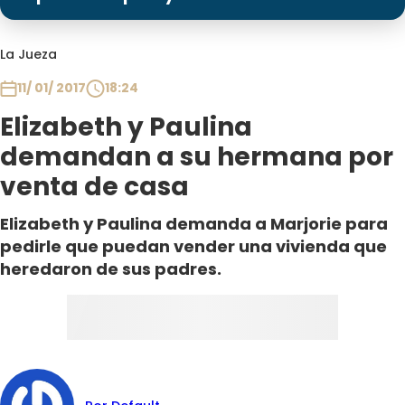
Programas
Club De La Comedia
La Jueza
Contigo en Directo
11/ 01/ 2017
18:24
Plan Perfecto
Elizabeth y Paulina
El Tiempo
demandan a su hermana por
Sabingo
venta de casa
Todos Los Programas
Elizabeth y Paulina demanda a Marjorie para
pedirle que puedan vender una vivienda que
heredaron de sus padres.