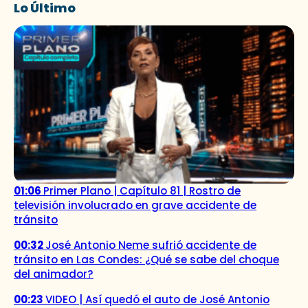
Lo Último
01:06
Primer Plano | Capítulo 81 | Rostro de
televisión involucrado en grave accidente de
tránsito
00:32
José Antonio Neme sufrió accidente de
tránsito en Las Condes: ¿Qué se sabe del choque
del animador?
00:23
VIDEO | Así quedó el auto de José Antonio