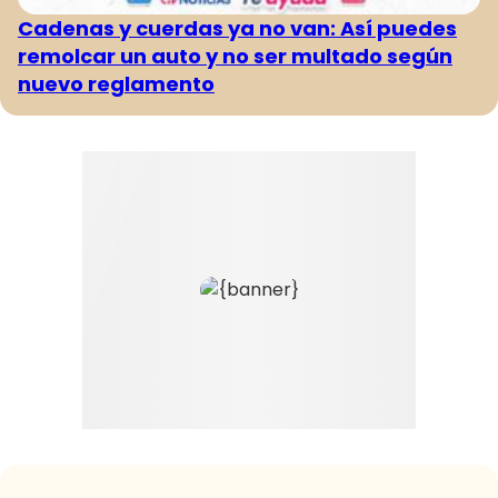
Cadenas y cuerdas ya no van: Así puedes
remolcar un auto y no ser multado según
nuevo reglamento