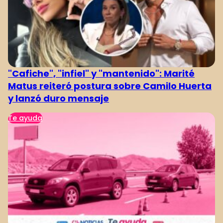
"Cafiche", "infiel" y "mantenido": Marité
Matus reiteró postura sobre Camilo Huerta
y lanzó duro mensaje
Te ayuda