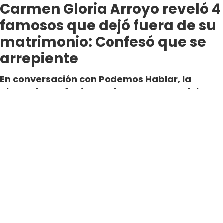
Carmen Gloria Arroyo reveló 4
famosos que dejó fuera de su
matrimonio: Confesó que se
arrepiente
En conversación con Podemos Hablar, la
abogada confesó que algunos rostros del
espectáculo fueron marginados por un criterio
especial.
Por Cristóbal Galleguillos
Periodista Digital