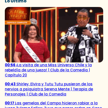
Lo Último
00:56
¡La visita de una Miss Universo Chile y la
rebeldía de una jueza! | Club de la Comedia |
Capítulo 20
00:43
Shirley, Elvira y Tutu Tutu pusieron de los
nervios a psiquiatra Serena Mente | Terapia de
Personajes | Club de la Comedia
00:17
Las gemelas del Campo hicieron rabiar a la