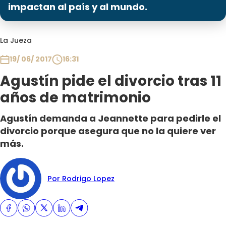
Programas
impactan al país y al mundo.
Club De La Comedia
La Jueza
Contigo en Directo
Plan Perfecto
19/ 06/ 2017
16:31
El Tiempo
Agustín pide el divorcio tras 11
Sabingo
años de matrimonio
Todos Los Programas
Agustín demanda a Jeannette para pedirle el
divorcio porque asegura que no la quiere ver
más.
Por Rodrigo Lopez