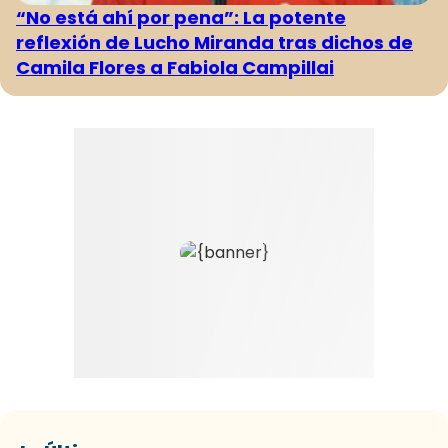
“No está ahí por pena”: La potente
reflexión de Lucho Miranda tras dichos de
Camila Flores a Fabiola Campillai