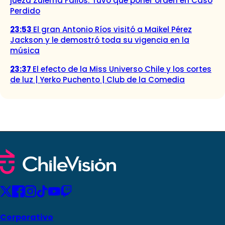
jueza Zulema Fallos: Tuvo que poner orden en Caso
Perdido
23:53
El gran Antonio Ríos visitó a Maikel Pérez
Jackson y le demostró toda su vigencia en la
música
23:37
El efecto de la Miss Universo Chile y los cortes
de luz | Yerko Puchento | Club de la Comedia
Corporativo