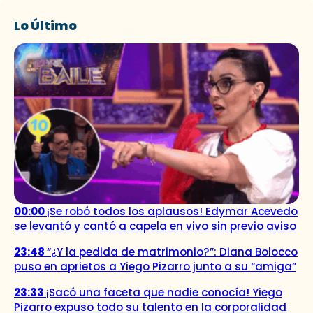
Lo Último
00:00
¡Se robó todos los aplausos! Edymar Acevedo
se levantó y cantó a capela en vivo sin previo aviso
23:48
“¿Y la pedida de matrimonio?”: Diana Bolocco
puso en aprietos a Yiego Pizarro junto a su “amiga”
23:33
¡Sacó una faceta que nadie conocía! Yiego
Pizarro expuso todo su talento en la corporalidad