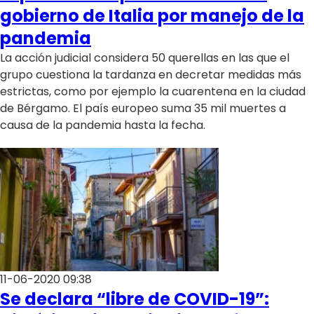
Club De La Comedia
gobierno de Italia por manejo de la
Contigo en Directo
pandemia
Plan Perfecto
La acción judicial considera 50 querellas en las que el
El Tiempo
grupo cuestiona la tardanza en decretar medidas más
estrictas, como por ejemplo la cuarentena en la ciudad
Sabingo
de Bérgamo. El país europeo suma 35 mil muertes a
Todos Los Programas
causa de la pandemia hasta la fecha.
11-06-2020 09:38
Se declara “libre de COVID-19”: