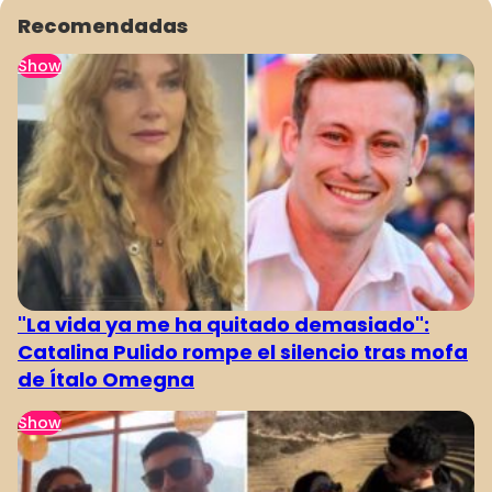
Recomendadas
Show
1064
1065
1066
1067
1068
1069
1070
"La vida ya me ha quitado demasiado":
Catalina Pulido rompe el silencio tras mofa
de Ítalo Omegna
Show