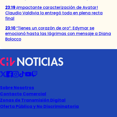
23:19
¡Impactante caracterización de Avatar!
Claudio Valdivia lo entregó todo en plena recta
final
23:10
“Tienes un corazón de oro”: Edymar se
emocionó hasta las lágrimas con mensaje a Diana
Bolocco
Sobre Nosotros
Contacto Comercial
Zonas de Transmisión Digital
Oferta Pública y No Discriminatoria