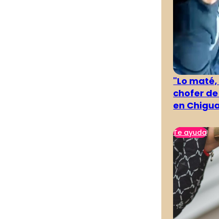
"Lo maté,
chofer de
en Chigu
Te ayuda