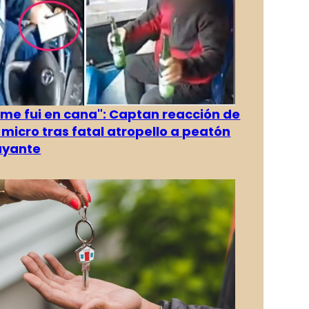
 me fui en cana": Captan reacción de
 micro tras fatal atropello a peatón
ayante