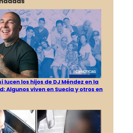
ndadas
í lucen los hijos de DJ Méndez en la
d: Algunos viven en Suecia y otros en