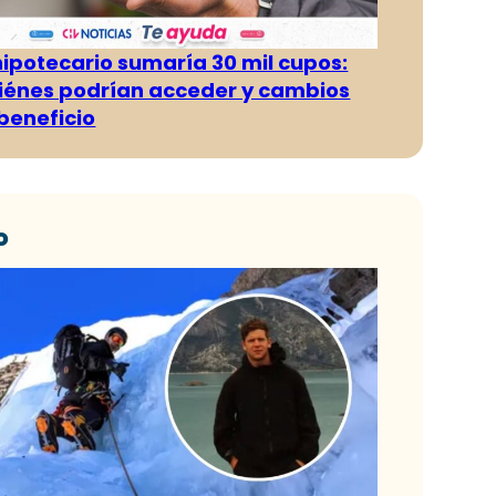
hipotecario sumaría 30 mil cupos:
iénes podrían acceder y cambios
 beneficio
o