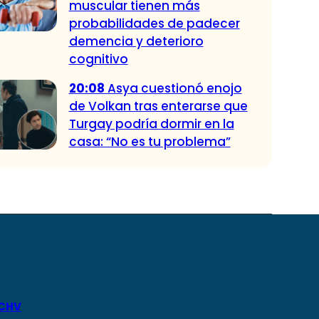
muscular tienen más
probabilidades de padecer
demencia y deterioro
cognitivo
20:08
Asya cuestionó enojo
de Volkan tras enterarse que
Turgay podría dormir en la
casa: “No es tu problema”
 CHV