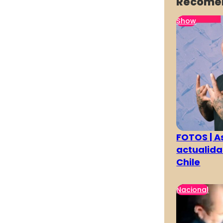
Recome
Show
FOTOS | As
actualida
Chile
Nacional