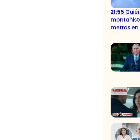
21:55
Quién
montañista
metros en