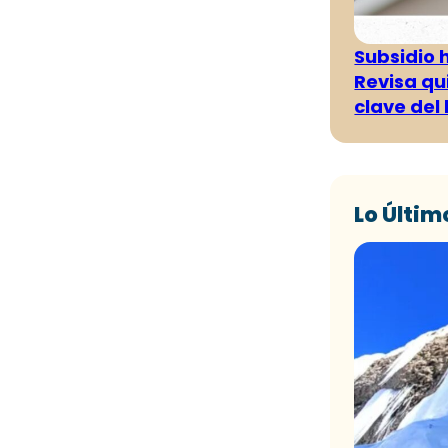
Subsidio 
Revisa qu
clave del
Lo Últim