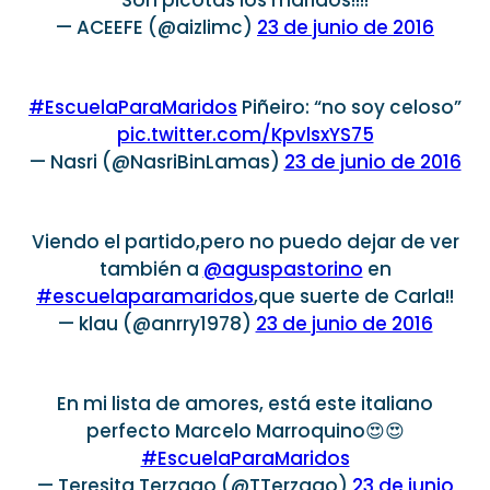
Son picotas los maridos!!!!
— ACEEFE (@aizlimc)
23 de junio de 2016
#EscuelaParaMaridos
Piñeiro: “no soy celoso”
pic.twitter.com/KpvlsxYS75
— Nasri (@NasriBinLamas)
23 de junio de 2016
Viendo el partido,pero no puedo dejar de ver
también a
@aguspastorino
en
#escuelaparamaridos
,que suerte de Carla!!
— klau (@anrry1978)
23 de junio de 2016
En mi lista de amores, está este italiano
perfecto Marcelo Marroquino😍😍
#EscuelaParaMaridos
— Teresita Terzago (@TTerzago)
23 de junio