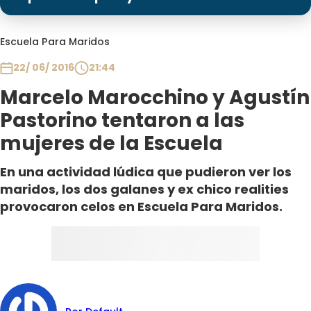
Programas
Club De La Comedia
Escuela Para Maridos
Contigo en Directo
22/ 06/ 2016
21:44
Plan Perfecto
Marcelo Marocchino y Agustín
El Tiempo
Pastorino tentaron a las
Sabingo
mujeres de la Escuela
Todos Los Programas
En una actividad lúdica que pudieron ver los
maridos, los dos galanes y ex chico realities
provocaron celos en Escuela Para Maridos.