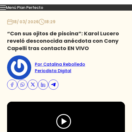
Menú Plan Perfecto
Momentos
Capítulos
Novedades
Inicio
18/ 03/ 2026
18:29
“Con sus ojitos de piscina”: Karol Lucero
reveló desconocida anécdota con Cony
Capelli tras contacto EN VIVO
Por Catalina Rebolledo
Periodista Digital