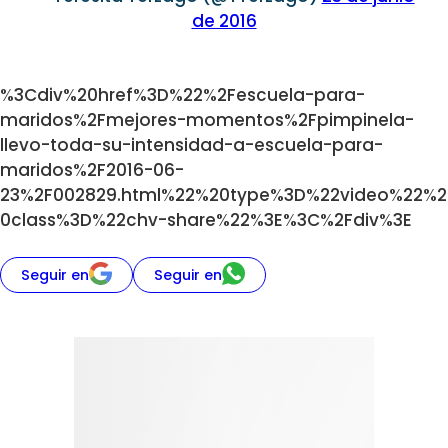
de 2016
%3Cdiv%20href%3D%22%2Fescuela-para-
maridos%2Fmejores-momentos%2Fpimpinela-
llevo-toda-su-intensidad-a-escuela-para-
maridos%2F2016-06-
23%2F002829.html%22%20type%3D%22video%22%2
0class%3D%22chv-share%22%3E%3C%2Fdiv%3E
Seguir en
Seguir en