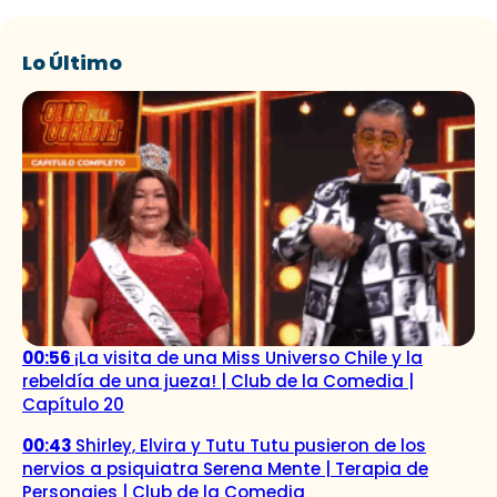
Lo Último
00:56
¡La visita de una Miss Universo Chile y la
rebeldía de una jueza! | Club de la Comedia |
Capítulo 20
00:43
Shirley, Elvira y Tutu Tutu pusieron de los
nervios a psiquiatra Serena Mente | Terapia de
Personajes | Club de la Comedia