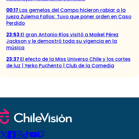
00:17
Las gemelas del Campo hicieron rabiar a la
jueza Zulema Fallos: Tuvo que poner orden en Caso
Perdido
23:53
El gran Antonio Ríos visitó a Maikel Pérez
Jackson y le demostró toda su vigencia en la
música
23:37
El efecto de la Miss Universo Chile y los cortes
de luz | Yerko Puchento | Club de la Comedia