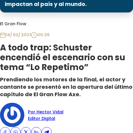
Programas
impactan al país y al mundo.
Club De La Comedia
El Gran Flow
Contigo en Directo
Plan Perfecto
14/ 02/ 2021
00:25
El Tiempo
A todo trap: Schuster
Sabingo
encendió el escenario con su
Todos Los Programas
tema “Lo Repetimo”
Prendiendo los motores de la final, el actor y
cantante se presentó en la apertura del último
capítulo de El Gran Flow Axe.
Por Hector Vidal
Editor Digital