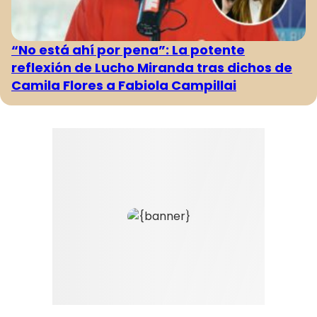
“No está ahí por pena”: La potente
reflexión de Lucho Miranda tras dichos de
Camila Flores a Fabiola Campillai