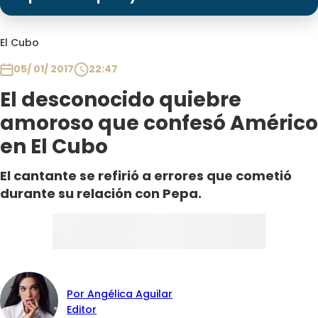
Programas
Club De La Comedia
El Cubo
Contigo en Directo
05/ 01/ 2017
22:47
Plan Perfecto
El desconocido quiebre
El Tiempo
amoroso que confesó Américo
Sabingo
en El Cubo
Todos Los Programas
El cantante se refirió a errores que cometió
durante su relación con Pepa.
Por Angélica Aguilar
Editor