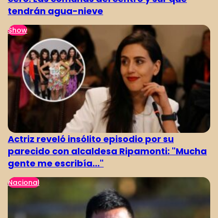
tendrán agua-nieve
Show
Actriz reveló insólito episodio por su
parecido con alcaldesa Ripamonti: "Mucha
gente me escribía..."
Nacional