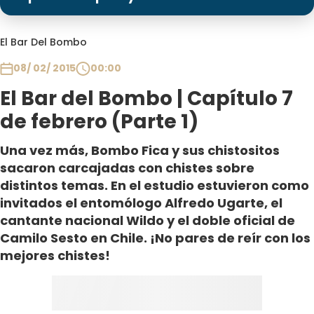
Programas
Club De La Comedia
El Bar Del Bombo
Contigo en Directo
08/ 02/ 2015
00:00
Plan Perfecto
El Bar del Bombo | Capítulo 7
El Tiempo
de febrero (Parte 1)
Sabingo
Todos Los Programas
Una vez más, Bombo Fica y sus chistositos
sacaron carcajadas con chistes sobre
distintos temas. En el estudio estuvieron como
invitados el entomólogo Alfredo Ugarte, el
cantante nacional Wildo y el doble oficial de
Camilo Sesto en Chile. ¡No pares de reír con los
mejores chistes!