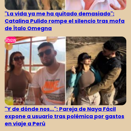
"La vida ya me ha quitado demasiado":
Catalina Pulido rompe el silencio tras mofa
de Ítalo Omegna
Show
"Y de dónde nos...": Pareja de Naya Fácil
expone a usuario tras polémica por gastos
en viaje a Perú