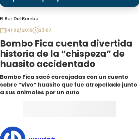
Programas
Club De La Comedia
El Bar Del Bombo
Contigo en Directo
14/ 02/ 2015
23:07
Plan Perfecto
Bombo Fica cuenta divertida
El Tiempo
historia de la “chispeza” de
Sabingo
huasito accidentado
Todos Los Programas
Bombo Fica sacó carcajadas con un cuento
sobre “vivo” huasito que fue atropellado junto
a sus animales por un auto