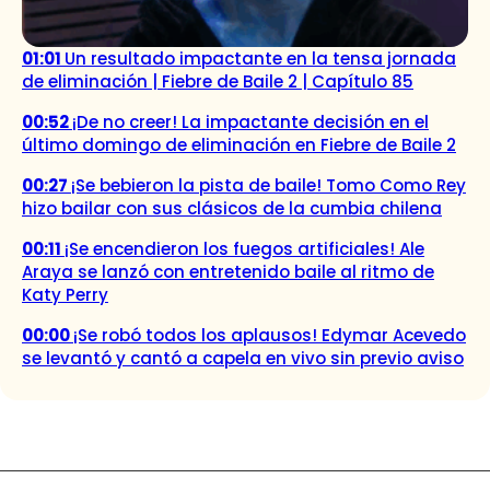
01:01
Un resultado impactante en la tensa jornada
de eliminación | Fiebre de Baile 2 | Capítulo 85
00:52
¡De no creer! La impactante decisión en el
último domingo de eliminación en Fiebre de Baile 2
00:27
¡Se bebieron la pista de baile! Tomo Como Rey
hizo bailar con sus clásicos de la cumbia chilena
00:11
¡Se encendieron los fuegos artificiales! Ale
Araya se lanzó con entretenido baile al ritmo de
Katy Perry
00:00
¡Se robó todos los aplausos! Edymar Acevedo
se levantó y cantó a capela en vivo sin previo aviso