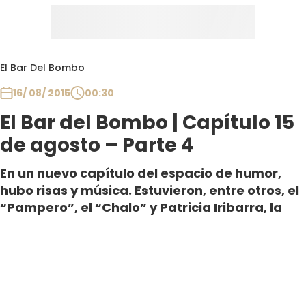
El Bar Del Bombo
16/ 08/ 2015
00:30
El Bar del Bombo | Capítulo 15
de agosto – Parte 4
En un nuevo capítulo del espacio de humor,
hubo risas y música. Estuvieron, entre otros, el
“Pampero”, el “Chalo” y Patricia Iribarra, la
belleza de “Blanquita Nieves” y todo se cerró
con un show imperdible.