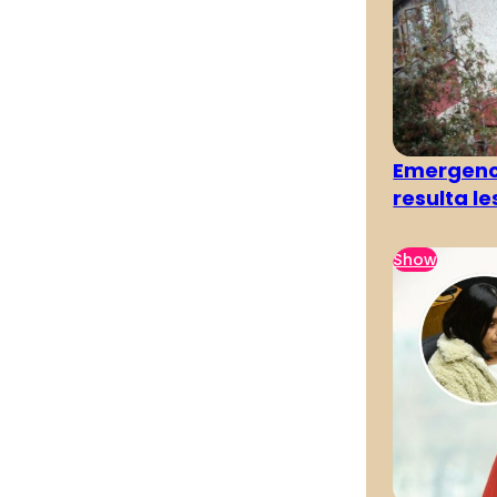
Emergenci
resulta l
Show