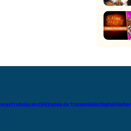
ores
Trabaja en CHV
Zonas de Transmisión Digital
Visita