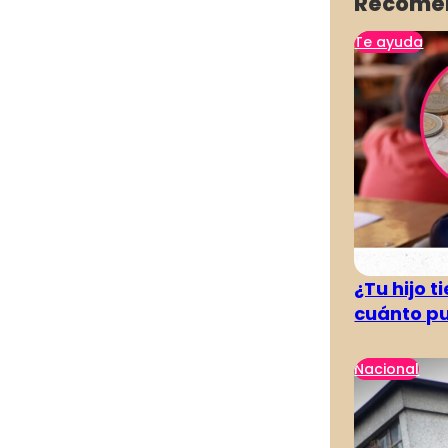
Recome
Te ayuda
¿Tu hijo 
cuánto pu
Nacional