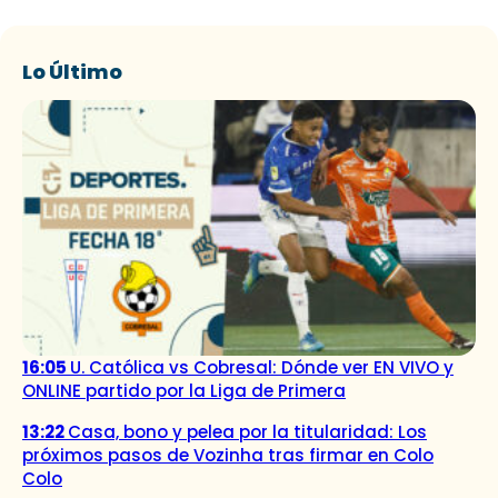
Lo Último
16:05
U. Católica vs Cobresal: Dónde ver EN VIVO y
ONLINE partido por la Liga de Primera
13:22
Casa, bono y pelea por la titularidad: Los
próximos pasos de Vozinha tras firmar en Colo
Colo