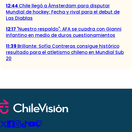
12:44
Chile llegó a Ámsterdam para disputar
Mundial de hockey: Fecha y rival para el debut de
Las Diablas
12:17
"Nuestro respaldo": AFA se cuadra con Gianni
Infantino en medio de duros cuestionamientos
11:39
Brillante: Sofía Contreras consigue histórico
resultado para el atletismo chileno en Mundial Sub
20