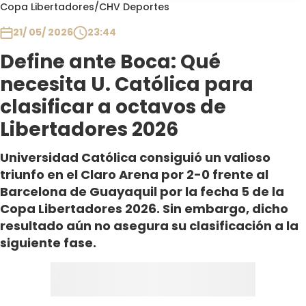
Programas
Copa Libertadores
/
CHV Deportes
21/ 05/ 2026
23:44
Club De La Comedia
Contigo en Directo
Define ante Boca: Qué
Plan Perfecto
necesita U. Católica para
El Tiempo
clasificar a octavos de
Sabingo
Libertadores 2026
Todos Los Programas
Universidad Católica consiguió un valioso
triunfo en el Claro Arena por 2-0 frente al
Barcelona de Guayaquil por la fecha 5 de la
Copa Libertadores 2026. Sin embargo, dicho
resultado aún no asegura su clasificación a la
siguiente fase.