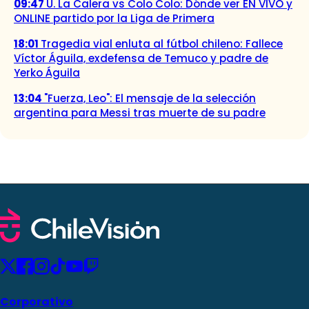
09:47
U. La Calera vs Colo Colo: Dónde ver EN VIVO y
ONLINE partido por la Liga de Primera
18:01
Tragedia vial enluta al fútbol chileno: Fallece
Víctor Águila, exdefensa de Temuco y padre de
Yerko Águila
13:04
"Fuerza, Leo": El mensaje de la selección
argentina para Messi tras muerte de su padre
Corporativo