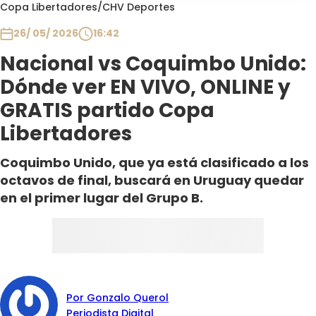
Programas
Copa Libertadores
/
CHV Deportes
26/ 05/ 2026
16:42
Club De La Comedia
Contigo en Directo
Nacional vs Coquimbo Unido:
Plan Perfecto
Dónde ver EN VIVO, ONLINE y
El Tiempo
GRATIS partido Copa
Sabingo
Libertadores
Todos Los Programas
Coquimbo Unido, que ya está clasificado a los
octavos de final, buscará en Uruguay quedar
en el primer lugar del Grupo B.
Por Gonzalo Querol
Periodista Digital