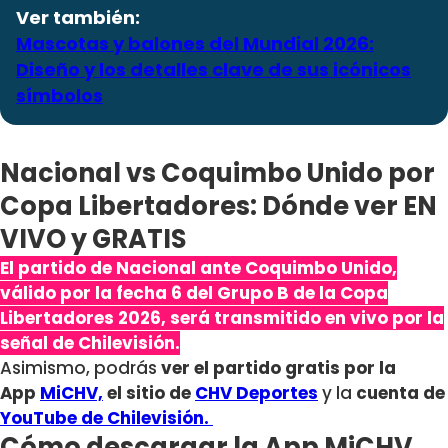
Ver también:
Mascotas y balones del Mundial 2026:
Diseño y los detalles clave de sus icónicos
símbolos
Nacional vs Coquimbo Unido por
Copa Libertadores: Dónde ver EN
VIVO y GRATIS
El partido de Nacional ante Coquimbo Unido,
válido por la fecha 6 del Grupo B de la Copa
Libertadores 2026, será transmitido en vivo por la
señal de Chilevisión.
Asimismo, podrás
ver el partido gratis por la
App
MiCHV,
el sitio de
CHV Deportes
y la
cuenta de
YouTube de Chilevisión.
Cómo descargar la App MiCHV