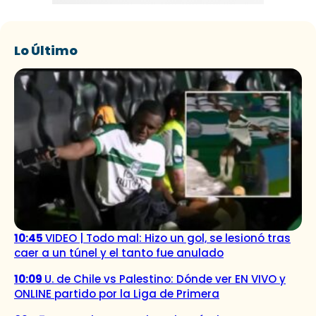
Lo Último
10:45
VIDEO | Todo mal: Hizo un gol, se lesionó tras
caer a un túnel y el tanto fue anulado
10:09
U. de Chile vs Palestino: Dónde ver EN VIVO y
ONLINE partido por la Liga de Primera