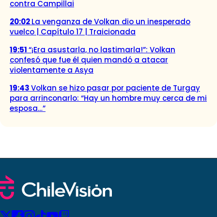
contra Campillai
20:02
La venganza de Volkan dio un inesperado
vuelco | Capítulo 17 | Traicionada
19:51
“¡Era asustarla, no lastimarla!”: Volkan
confesó que fue él quien mandó a atacar
violentamente a Asya
19:43
Volkan se hizo pasar por paciente de Turgay
para arrinconarlo: “Hay un hombre muy cerca de mi
esposa…”