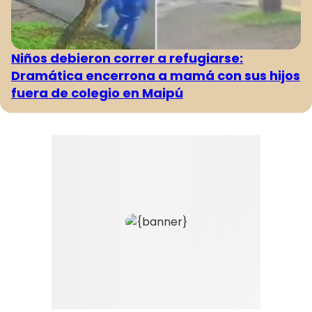
Niños debieron correr a refugiarse:
Dramática encerrona a mamá con sus hijos
fuera de colegio en Maipú