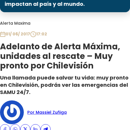
Programas
impactan al país y al mundo.
Club De La Comedia
Alerta Maxima
Contigo en Directo
Plan Perfecto
01/ 06/ 2017
17:02
El Tiempo
Adelanto de Alerta Máxima,
Sabingo
unidades al rescate – Muy
Todos Los Programas
pronto por Chilevisión
Una llamada puede salvar tu vida: muy pronto
en Chilevisión, podrás ver las emergencias del
SAMU 24/7.
Por Massiel Zuñiga