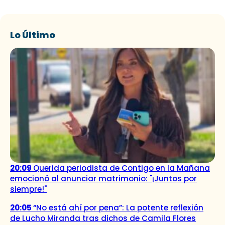
Lo Último
20:09
Querida periodista de Contigo en la Mañana
emocionó al anunciar matrimonio: "¡Juntos por
siempre!"
20:05
“No está ahí por pena”: La potente reflexión
de Lucho Miranda tras dichos de Camila Flores