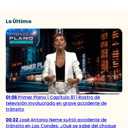
Lo Último
01:06
Primer Plano | Capítulo 81 | Rostro de
televisión involucrado en grave accidente de
tránsito
00:32
José Antonio Neme sufrió accidente de
tránsito en Las Condes: ¿Qué se sabe del choque