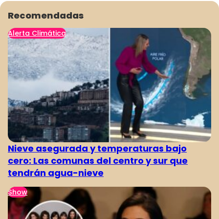
Recomendadas
Alerta Climática
1
2
3
4
Nieve asegurada y temperaturas bajo
cero: Las comunas del centro y sur que
tendrán agua-nieve
Show