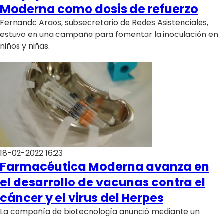
Programas
Moderna como dosis de refuerzo
Fernando Araos, subsecretario de Redes Asistenciales,
Club De La Comedia
estuvo en una campaña para fomentar la inoculación en
Contigo en Directo
niños y niñas.
Plan Perfecto
El Tiempo
Sabingo
Todos Los Programas
18-02-2022 16:23
Farmacéutica Moderna avanza en
el desarrollo de vacunas contra el
cáncer y el virus del Herpes
La compañía de biotecnología anunció mediante un