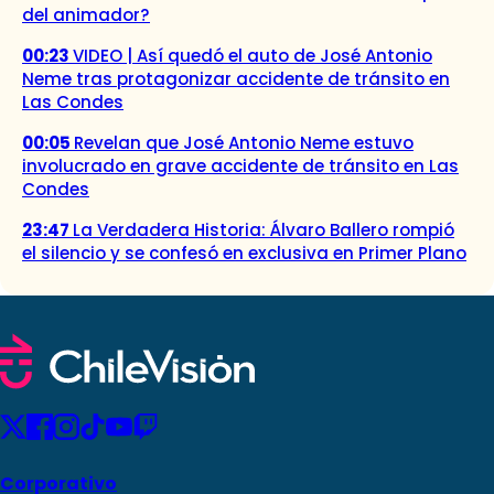
del animador?
00:23
VIDEO | Así quedó el auto de José Antonio
Neme tras protagonizar accidente de tránsito en
Las Condes
00:05
Revelan que José Antonio Neme estuvo
involucrado en grave accidente de tránsito en Las
Condes
23:47
La Verdadera Historia: Álvaro Ballero rompió
el silencio y se confesó en exclusiva en Primer Plano
Corporativo