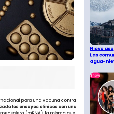
Nieve ase
Las comun
agua-nie
Show
ternacional para una Vacuna contra
ado los ensayos clínicos con una
N mensajero (mRNA), la misma que