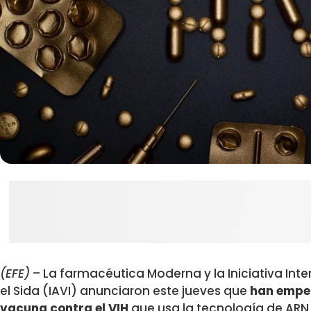
(EFE)
– La farmacéutica Moderna y la Iniciativa In
el Sida (IAVI) anunciaron este jueves que
han empez
vacuna contra el VIH
que usa la tecnología de AR