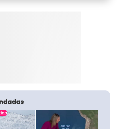
ndadas
tica