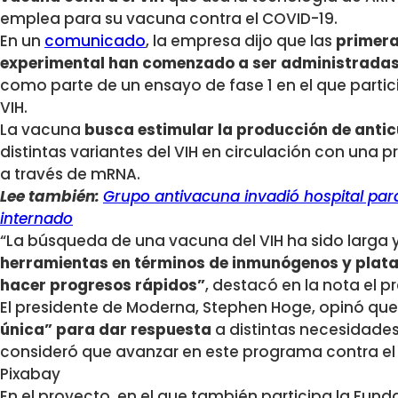
emplea para su vacuna contra el COVID-19.
En un
comunicado
, la empresa dijo que las
primera
experimental han comenzado a ser administrada
como parte de un ensayo de fase 1 en el que partic
VIH.
La vacuna
busca estimular la producción de anti
distintas variantes del VIH en circulación con una p
a través de mRNA.
Lee también:
Grupo antivacuna invadió hospital para
internado
“La búsqueda de una vacuna del VIH ha sido larga y 
herramientas en términos de inmunógenos y plata
hacer progresos rápidos”
, destacó en la nota el pr
El presidente de Moderna, Stephen Hoge, opinó qu
única” para dar respuesta
a distintas necesidades
consideró que avanzar en este programa contra el
Pixabay
En el proyecto, en el que también participa la Funda