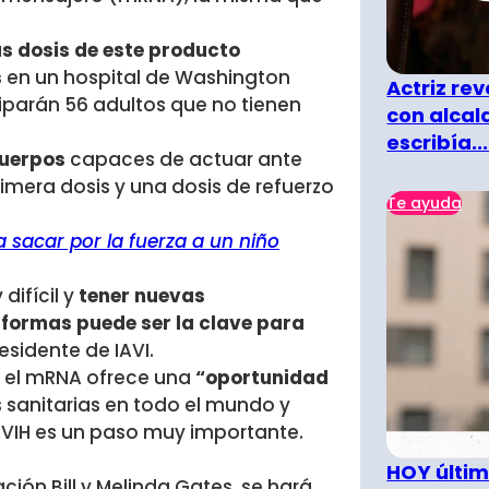
s dosis de este producto
s
en un hospital de Washington
Actriz rev
iparán 56 adultos que no tienen
con alcal
escribía...
cuerpos
capaces de actuar ante
rimera dosis y una dosis de refuerzo
Te ayuda
 sacar por la fuerza a un niño
difícil y
tener nuevas
formas puede ser la clave para
esidente de IAVI.
e el mRNA ofrece una
“oportunidad
 sanitarias en todo el mundo y
 VIH es un paso muy importante.
HOY últim
ción Bill y Melinda Gates, se hará