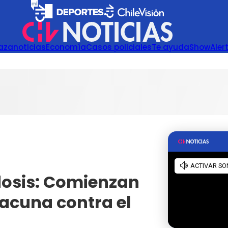
azanoticias
Economía
Casos policiales
Te ayuda
Show
Aler
dosis: Comienzan
vacuna contra el