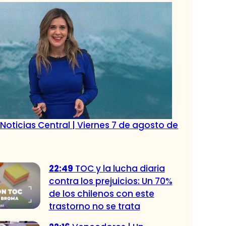
Noticias Central | Viernes 7 de agosto de
22:49
TOC y la lucha diaria
contra los prejuicios: Un 70%
de los chilenos con este
trastorno no se trata