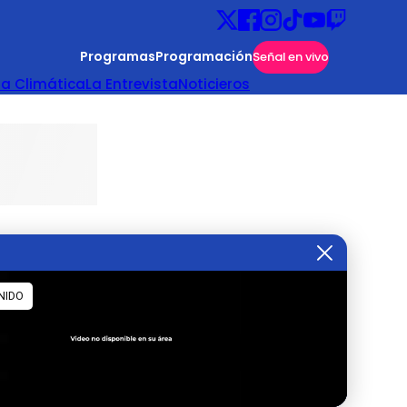
Programas
Programación
Señal en vivo
ta Climática
La Entrevista
Noticieros