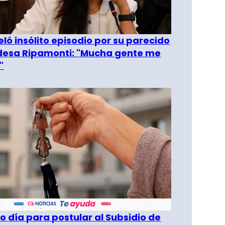
eló insólito episodio por su parecido
desa Ripamonti: "Mucha gente me
"
o día para postular al Subsidio de