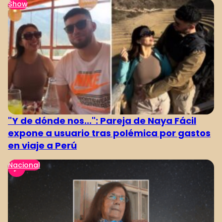
Show
"Y de dónde nos...": Pareja de Naya Fácil
expone a usuario tras polémica por gastos
en viaje a Perú
Nacional