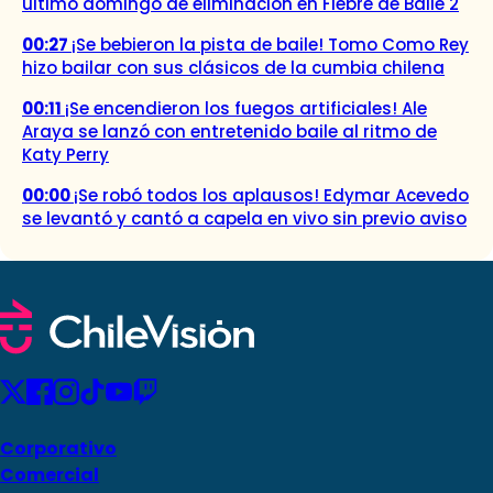
último domingo de eliminación en Fiebre de Baile 2
00:27
¡Se bebieron la pista de baile! Tomo Como Rey
hizo bailar con sus clásicos de la cumbia chilena
00:11
¡Se encendieron los fuegos artificiales! Ale
Araya se lanzó con entretenido baile al ritmo de
Katy Perry
00:00
¡Se robó todos los aplausos! Edymar Acevedo
se levantó y cantó a capela en vivo sin previo aviso
Corporativo
Comercial