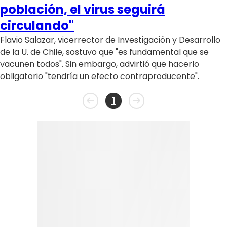
Programas
población, el virus seguirá
circulando"
Club De La Comedia
Flavio Salazar, vicerrector de Investigación y Desarrollo
Contigo en Directo
de la U. de Chile, sostuvo que "es fundamental que se
Plan Perfecto
vacunen todos". Sin embargo, advirtió que hacerlo
El Tiempo
obligatorio "tendría un efecto contraproducente".
Sabingo
Todos Los Programas
1