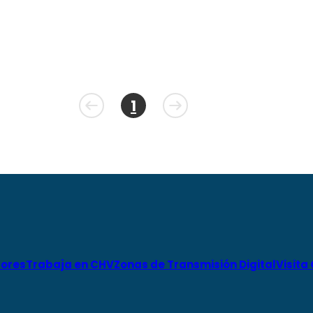
1
ores
Trabaja en CHV
Zonas de Transmisión Digital
Visita