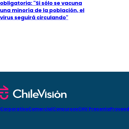
obligatoria: "Si sólo se vacuna
una minoría de la población, el
virus seguirá circulando"
Corporativo
Comercial
Concursos
CHV Presenta
Proveed