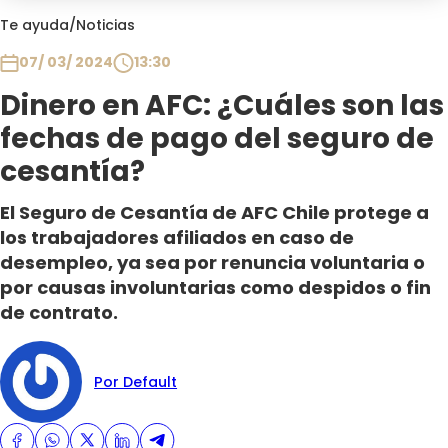
Club De La Comedia
Te ayuda
/
Noticias
Contigo en Directo
07/ 03/ 2024
13:30
Plan Perfecto
Dinero en AFC: ¿Cuáles son las
El Tiempo
fechas de pago del seguro de
Sabingo
Todos Los Programas
cesantía?
El Seguro de Cesantía de AFC Chile protege a
los trabajadores afiliados en caso de
desempleo, ya sea por renuncia voluntaria o
por causas involuntarias como despidos o fin
de contrato.
Por Default