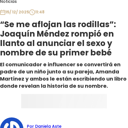
Noticias
Club De La Comedia
Contigo en Directo
15/ 12/ 2025
11:48
Plan Perfecto
“Se me aflojan las rodillas”:
El Tiempo
Joaquín Méndez rompió en
Sabingo
llanto al anunciar el sexo y
Todos Los Programas
nombre de su primer bebé
El comunicador e influencer se convertirá en
padre de un niño junto a su pareja, Amanda
Martínez y ambos le están escribiendo un libro
donde revelan la historia de su nombre.
Por Daniela Aste