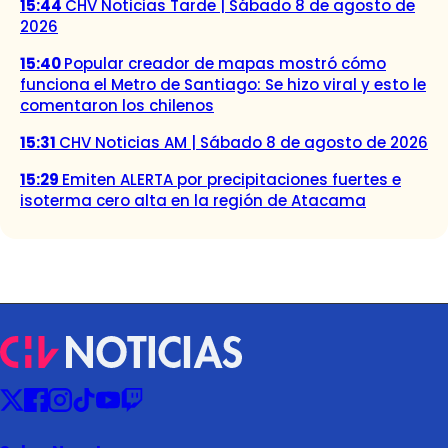
15:44
CHV Noticias Tarde | Sábado 8 de agosto de
2026
15:40
Popular creador de mapas mostró cómo
funciona el Metro de Santiago: Se hizo viral y esto le
comentaron los chilenos
15:31
CHV Noticias AM | Sábado 8 de agosto de 2026
15:29
Emiten ALERTA por precipitaciones fuertes e
isoterma cero alta en la región de Atacama