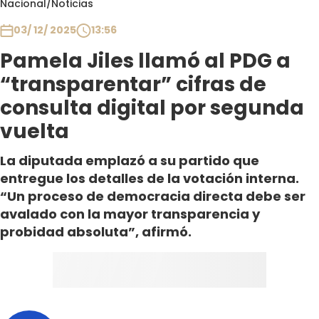
Nacional
/
Noticias
Club De La Comedia
Contigo en Directo
03/ 12/ 2025
13:56
Plan Perfecto
Pamela Jiles llamó al PDG a
El Tiempo
“transparentar” cifras de
Sabingo
consulta digital por segunda
Todos Los Programas
vuelta
La diputada emplazó a su partido que
entregue los detalles de la votación interna.
“Un proceso de democracia directa debe ser
avalado con la mayor transparencia y
probidad absoluta”, afirmó.