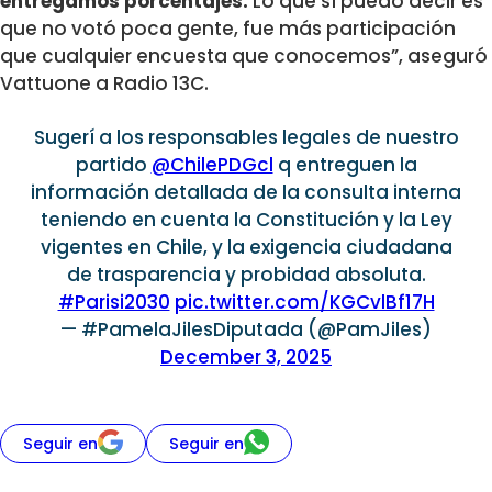
entregamos porcentajes.
Lo que sí puedo decir es
que no votó poca gente, fue más participación
que cualquier encuesta que conocemos”, aseguró
Vattuone a Radio 13C.
Sugerí a los responsables legales de nuestro
partido
@ChilePDGcl
q entreguen la
información detallada de la consulta interna
teniendo en cuenta la Constitución y la Ley
vigentes en Chile, y la exigencia ciudadana
de trasparencia y probidad absoluta.
#Parisi2030
pic.twitter.com/KGCvlBf17H
— #PamelaJilesDiputada (@PamJiles)
December 3, 2025
Seguir en
Seguir en