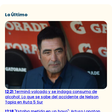
Lo Último
12:21
Terminó volcado y se indaga consumo de
alcohol: Lo que se sabe del accidente de Nelson
Tapia en Ruta 5 Sur
12:18
"Estaba metido en un hoyo": Arturo Longton