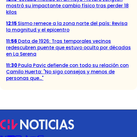
mostró su impactante cambio físico tras perder 18
kilos
12:15
Sismo remece a la zona norte del país: Revisa
la magnitud y el epicentro
11:56
Data de 1926: Tras temporales vecinos
redescubren puente que estuvo oculto por décadas
en La Serena
11:30
Paula Pavic defiende con todo su relación con
Camilo Huerta: "No sigo consejos y menos de
personas que..."