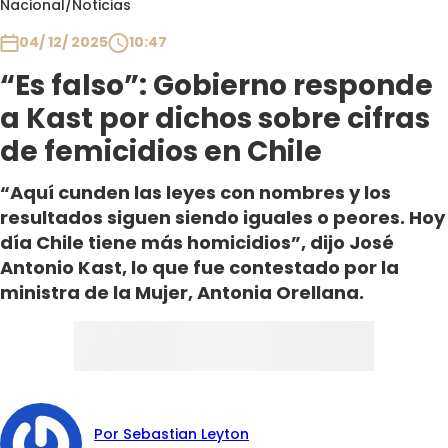
Nacional
/
Noticias
Club De La Comedia
Contigo en Directo
04/ 12/ 2025
10:47
Plan Perfecto
“Es falso”: Gobierno responde
El Tiempo
a Kast por dichos sobre cifras
Sabingo
de femicidios en Chile
Todos Los Programas
“Aquí cunden las leyes con nombres y los
resultados siguen siendo iguales o peores. Hoy
día Chile tiene más homicidios”, dijo José
Antonio Kast, lo que fue contestado por la
ministra de la Mujer, Antonia Orellana.
Por Sebastian Leyton