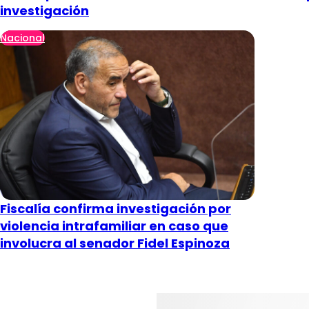
investigación
Nacional
Fiscalía confirma investigación por
violencia intrafamiliar en caso que
involucra al senador Fidel Espinoza