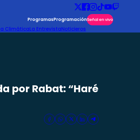
Programas
Programación
Señal en vivo
ta Climática
La Entrevista
Noticieros
a por Rabat: “Haré