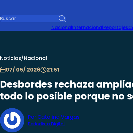
Nacional
Internacional
Reportajes
C
Noticias
/
Nacional
07/ 05/ 2026
21:51
Desbordes rechaza ampliac
todo lo posible porque no 
Por Catalina Vargas
Periodista Digital