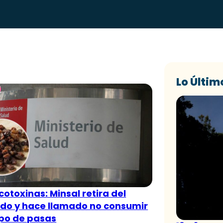
Lo Últim
l
cotoxinas: Minsal retira del
do y hace llamado no consumir
ipo de pasas