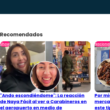
Recomendados
Show
Naciona
"Ando escondiéndome": La reacción
Por mi
de Naya Fácil al ver a Carabineros en
merca
el aeropuerto en medio de
este t