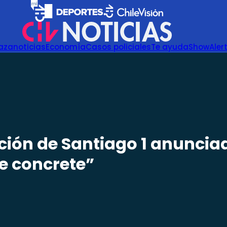
azanoticias
Economía
Casos policiales
Te ayuda
Show
Aler
ión de Santiago 1 anunciad
se concrete”