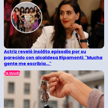
Actriz reveló insólito episodio por su
parecido con alcaldesa Ripamonti: "Mucha
gente me escribía..."
Te ayuda