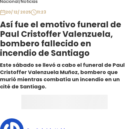
Nacional
/
Noticias
Club De La Comedia
Contigo en Directo
20/ 12/ 2025
11:23
Plan Perfecto
Así fue el emotivo funeral de
El Tiempo
Paul Cristoffer Valenzuela,
Sabingo
bombero fallecido en
Todos Los Programas
incendio de Santiago
Este sábado se llevó a cabo el funeral de Paul
Cristoffer Valenzuela Muñoz, bombero que
murió mientras combatía un incendio en un
cité de Santiago.