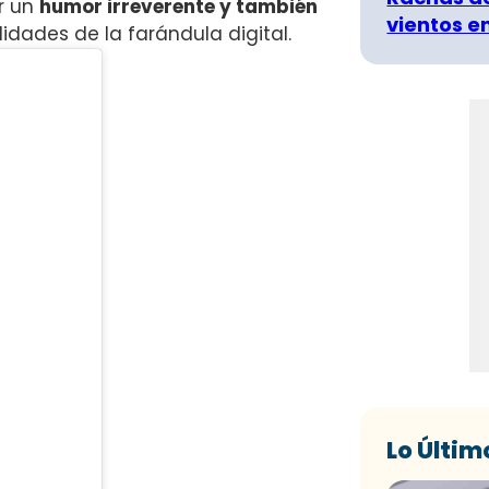
or un
humor irreverente y también
vientos e
idades de la farándula digital
.
Lo Últim