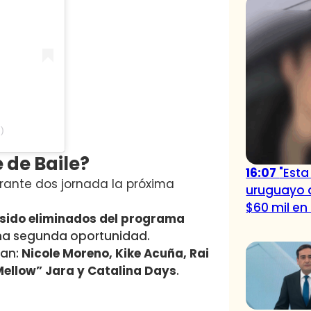
)
 de Baile?
16:07
"Est
urante dos jornada la próxima
uruguayo 
$60 mil en
sido eliminados del programa
una segunda oportunidad.
can:
Nicole Moreno, Kike Acuña, Rai
Mellow” Jara y Catalina Days
.