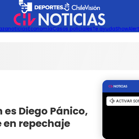
azanoticias
Economía
Casos policiales
Te ayuda
Show
Aler
n es Diego Pánico,
e en repechaje