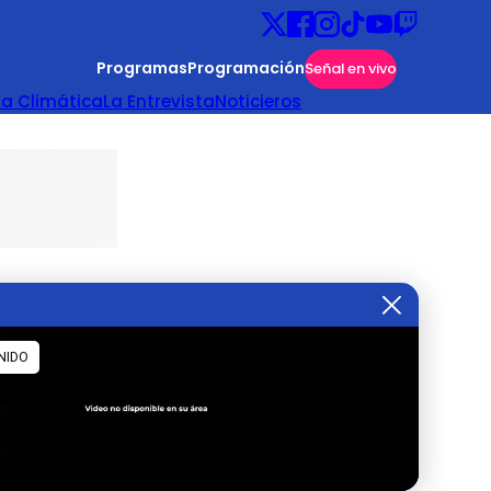
Programas
Programación
Señal en vivo
ta Climática
La Entrevista
Noticieros