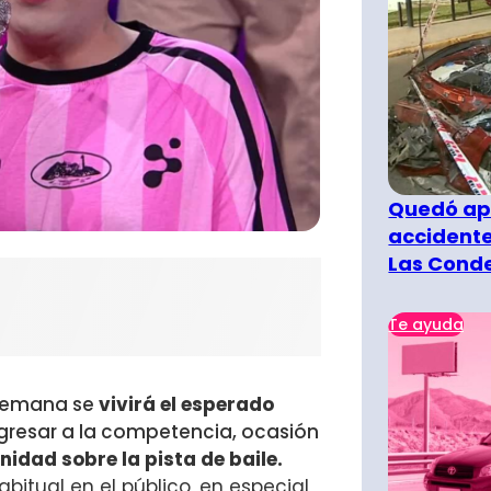
Quedó ape
accidente
Las Cond
Te ayuda
 semana se
vivirá el esperado
gresar a la competencia, ocasión
idad sobre la pista de baile.
bitual en el público, en especial