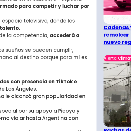
irmado para competir y luchar por
espacio televisivo, donde los
Cadenas y
talento.
remolcar 
 de la competencia,
accederá a
nuevo re
Los sueños se pueden cumplir,
 mano al destino porque para mí es
Alerta Climá
idos
con presencia en TikTok e
de Los Ángeles.
 Baile alcanzó gran popularidad en
especial por su apoyo a Picoya y
 como viajar hasta Argentina con
Rachas de