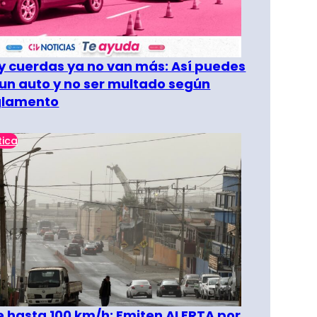
 cuerdas ya no van más: Así puedes
un auto y no ser multado según
glamento
tica
 hasta 100 km/h: Emiten ALERTA por