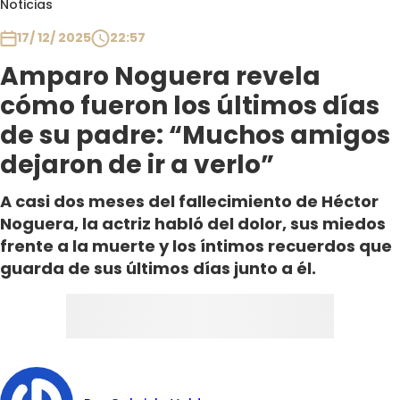
Noticias
Club De La Comedia
Contigo en Directo
17/ 12/ 2025
22:57
Plan Perfecto
Amparo Noguera revela
El Tiempo
cómo fueron los últimos días
Sabingo
de su padre: “Muchos amigos
Todos Los Programas
dejaron de ir a verlo”
A casi dos meses del fallecimiento de Héctor
Noguera, la actriz habló del dolor, sus miedos
frente a la muerte y los íntimos recuerdos que
guarda de sus últimos días junto a él.