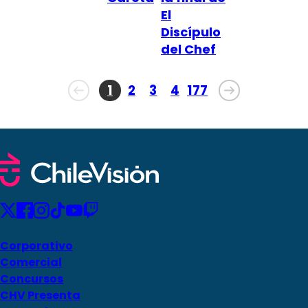
Programas
El
Discípulo
Club De La Comedia
del Chef
Contigo en Directo
Plan Perfecto
El Tiempo
Sabingo
Todos Los Programas
1
2
3
4
177
Corporativo
Comercial
Concursos
CHV Presenta