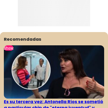
Recomendadas
Show
1
2
3
4
Es su tercera vez: Antonella Ríos se sometió
a particular chip de "eterna juventud" y