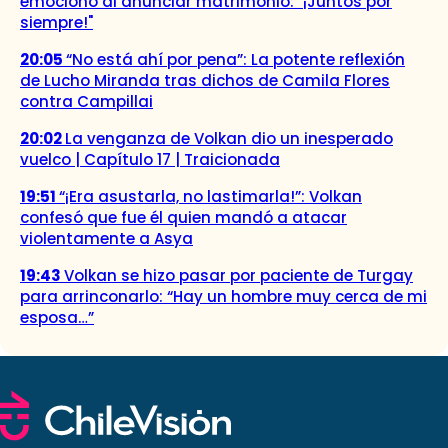
emocionó al anunciar matrimonio: "¡Juntos por
siempre!"
20:05
“No está ahí por pena”: La potente reflexión
de Lucho Miranda tras dichos de Camila Flores
contra Campillai
20:02
La venganza de Volkan dio un inesperado
vuelco | Capítulo 17 | Traicionada
19:51
“¡Era asustarla, no lastimarla!”: Volkan
confesó que fue él quien mandó a atacar
violentamente a Asya
19:43
Volkan se hizo pasar por paciente de Turgay
para arrinconarlo: “Hay un hombre muy cerca de mi
esposa…”