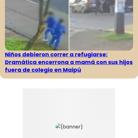
Niños debieron correr a refugiarse:
Dramática encerrona a mamá con sus hijos
fuera de colegio en Maipú