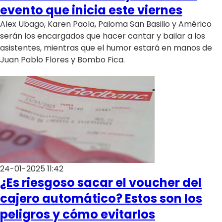
Programas
evento que inicia este viernes
Alex Ubago, Karen Paola, Paloma San Basilio y Américo
Club De La Comedia
serán los encargados que hacer cantar y bailar a los
Contigo en Directo
asistentes, mientras que el humor estará en manos de
Plan Perfecto
Juan Pablo Flores y Bombo Fica.
El Tiempo
Sabingo
Todos Los Programas
24-01-2025 11:42
¿Es riesgoso sacar el voucher del
cajero automático? Estos son los
peligros y cómo evitarlos