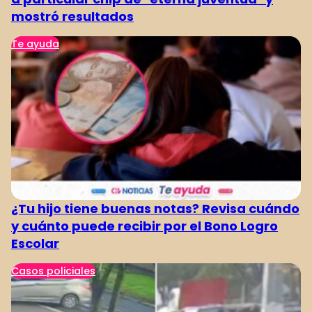
mostró resultados
Te ayuda
¿Tu hijo tiene buenas notas? Revisa cuándo
y cuánto puede recibir por el Bono Logro
Escolar
Casos policiales