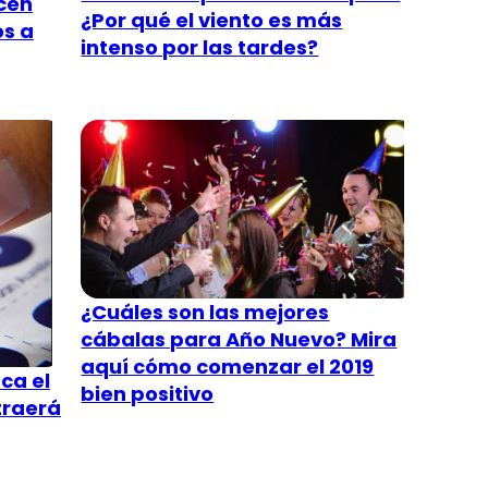
ecen
¿Por qué el viento es más
os a
intenso por las tardes?
¿Cuáles son las mejores
cábalas para Año Nuevo? Mira
aquí cómo comenzar el 2019
ca el
bien positivo
 traerá