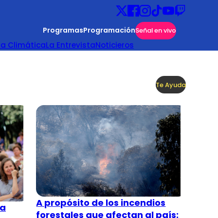
Programas
Programación
Señal en vivo
ta Climática
La Entrevista
Noticieros
Te Ayuda
A propósito de los incendios
ta
forestales que afectan al país: