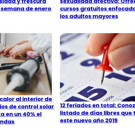
sexualidad afectiva: Ofr
osidad y frescura
cursos gratuitos enfocad
 semana de enero
los adultos mayores
alor al interior de
12 feriados en total: Conoz
ios de control solar
listado de días libres que
a en un 40% el
este nuevo año 2019
iendas