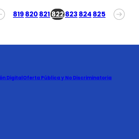
819
820
821
822
823
824
825
n Digital
Oferta Pública y No Discriminatoria