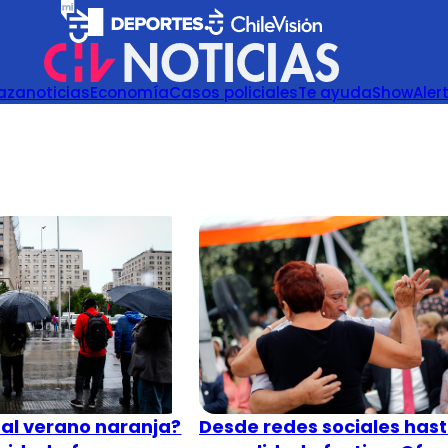
azanoticias
Economía
Casos policiales
Te ayuda
Show
Aler
Desde redes sociales has
 al verano naranja?