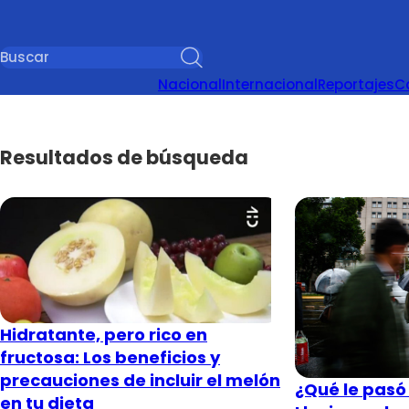
Nacional
Internacional
Reportajes
C
Resultados de búsqueda
Hidratante, pero rico en
fructosa: Los beneficios y
precauciones de incluir el melón
¿Qué le pasó
en tu dieta