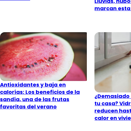
Lluvias, nub
marcan esta
Antioxidantes y baja en
calorías: Los beneficios de la
¿Demasiado c
sandía, una de las frutas
tu casa? Vidr
favoritas del verano
reducen hast
calor en viv