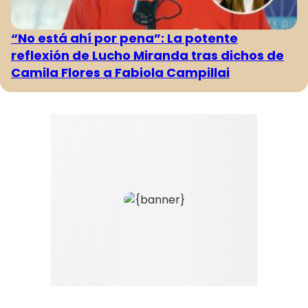
“No está ahí por pena”: La potente
reflexión de Lucho Miranda tras dichos de
Camila Flores a Fabiola Campillai