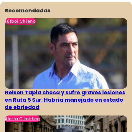
Recomendadas
Fútbol Chileno
803
804
805
806
807
808
809
Nelson Tapia choca y sufre graves lesiones
en Ruta 5 Sur: Habría manejado en estado
de ebriedad
Alerta Climática