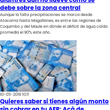
Club De La Comedia
debe sobre la zona central
Contigo en Directo
Aunque la falta precipitaciones se marca desde
Plan Perfecto
Atacama hasta Magallanes, es entre las regiones de
El Tiempo
Coquimbo y del Maule en dónde el déficit de agua caída
promedia el 90% este año.
Sabingo
Todos Los Programas
10-05-2019 10:11
Quieres saber si tienes algún monto
sin cobrar en tu AFP: Acá de